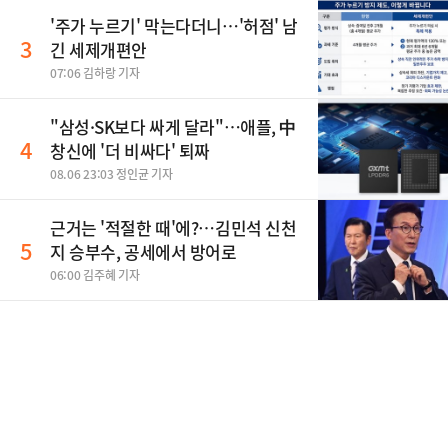
'주가 누르기' 막는다더니…'허점' 남
3
긴 세제개편안
07:06 김하랑 기자
"삼성·SK보다 싸게 달라"…애플, 中
4
창신에 '더 비싸다' 퇴짜
08.06 23:03 정인균 기자
근거는 '적절한 때'에?…김민석 신천
5
지 승부수, 공세에서 방어로
06:00 김주혜 기자