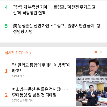
4
"탄약 왜 부족한 거야"…트럼프, '이란전 무기고 고
갈'에 국방장관 질책
5
美 원정출산 전면 차단…트럼프, '출생시민권 금지' 행
정명령 서명
실시간 인기뉴스
●
●
“사관학교 통합이 쿠데타 예방책”이
1
라고?
07:01 데스크
형소법·부동산 큰 틀은 정해졌다…
2
李대통령 앞 남은 건 디테일
05:00 김수현 기자