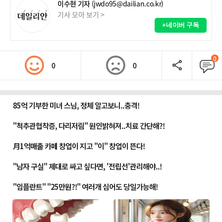
이수현 기자
(jwdo95@dailian.co.kr)
기사 모아 보기 >
+네이버 구독
0
0
0