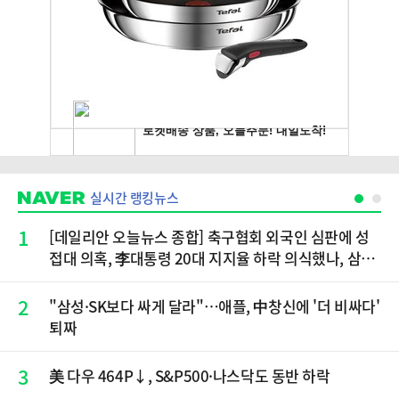
실시간 랭킹뉴스
1
[데일리안 오늘뉴스 종합] 축구협회 외국인 심판에 성
접대 의혹, 李대통령 20대 지지율 하락 의식했나, 삼전
닉스 올인은 금물, SK하이닉스 프리마켓 시초가 논란
재점화, 김민석 "과반 승리 가능성 99%" 등
2
"삼성·SK보다 싸게 달라"…애플, 中창신에 '더 비싸다'
퇴짜
3
美 다우 464P↓, S&P500·나스닥도 동반 하락