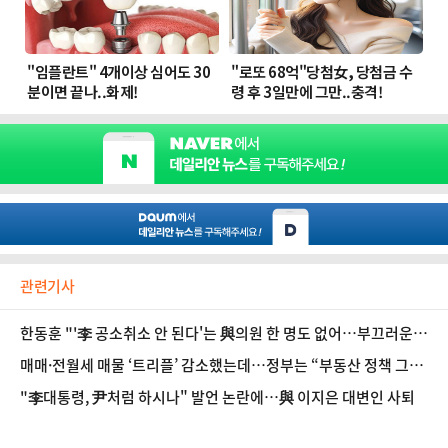
관련기사
한동훈 "'李 공소취소 안 된다'는 與의원 한 명도 없어…부끄러운
줄 알라"
매매·전월세 매물 ‘트리플’ 감소했는데…정부는 “부동산 정책 그대
로”
"李대통령, 尹처럼 하시나" 발언 논란에…與 이지은 대변인 사퇴