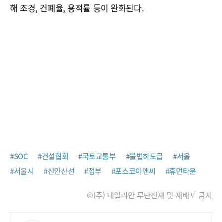
해 조경, 건폐율, 용적률 등이 완화된다.
#SOC
#건설협회
#국토교통부
#불법하도급
#서울
#서울시
#신안산선
#정부
#포스코이앤씨
#휴먼타운
©(주) 데일리안 무단전재 및 재배포 금지