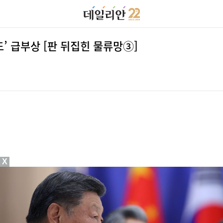
’ 급부상 [판 뒤집힌 물류망③]
X