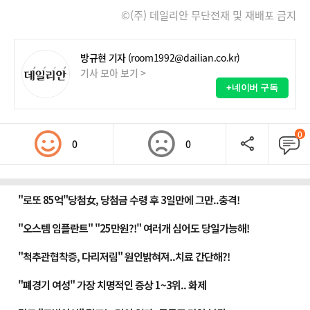
©(주) 데일리안 무단전재 및 재배포 금지
방규현 기자
(room1992@dailian.co.kr)
기사 모아 보기 >
+네이버 구독
0
0
0