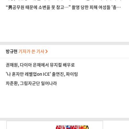
"男공무원 때문에 소변을 못 참고…" 촬영 당한 피해 여성들 '충격
폭로'
방규현
기자가 쓴 기사
권채원, 다이아 은채에서 뮤지컬 배우로
'나 혼자만 레벨업on ICE' 출연진, 파이팅
차준환, 그림자군단 일어나라