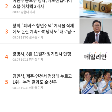
이번주 공모주 청약, 기도산업·니어
2
스랩·해치텍 3개사
00:10 강현태 기자
황희, '폐버스 청년주택' 게시물 삭제
3
에도 논란 계속…여당서도 '내로남
불' 비판
08.08 18:06 김주훈 기자
광명시, 8월 11일자 정기인사 단행
4
08.07 19:11 명미정 기자
김민석, 제주·인천서 정청래 누르고
5
1위…누적 결과도 金 선두
08.08 19:33 허찬영 기자