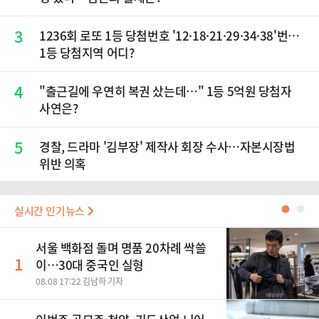
3
1236회 로또 1등 당첨번호 '12·18·21·29·34·38'번…
1등 당첨지역 어디?
4
"출근길에 우연히 복권 샀는데…" 1등 5억원 당첨자
사연은?
5
경찰, 드라마 '김부장' 제작사 회장 수사…자본시장법
위반 의혹
실시간 인기뉴스
●
●
서울 백화점 돌며 명품 20차례 싹쓸
1
이…30대 중국인 실형
08.08 17:22 김남하 기자