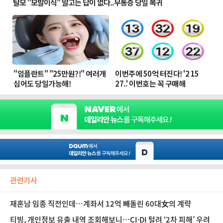
관련기사
재혼남 임종 직전인데…계좌서 12억 빼돌린 60대女의 계략
티빙, 개인정보 유출 내역 조회해보니…CI·DI 털려 ‘2차 피해’ 우려