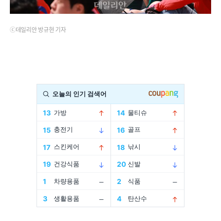
ⓒ데일리안 방규현 기자