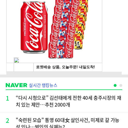
실시간 랭킹뉴스
1
“다시 시청으로” 김선태에게 전한 40세 충주시장의 재
치 있는 제안…추천 2000개
2
"숙련된 모습" 통영 60대女 살인사건, 미제로 갈 가능
성 있나…범인의 실체는?