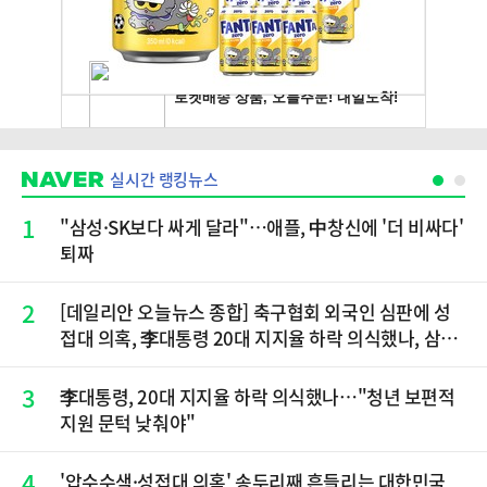
실시간 랭킹뉴스
1
"삼성·SK보다 싸게 달라"…애플, 中창신에 '더 비싸다'
퇴짜
2
[데일리안 오늘뉴스 종합] 축구협회 외국인 심판에 성
접대 의혹, 李대통령 20대 지지율 하락 의식했나, 삼전
닉스 올인은 금물, SK하이닉스 프리마켓 시초가 논란
재점화, 김민석 "과반 승리 가능성 99%" 등
3
李대통령, 20대 지지율 하락 의식했나…"청년 보편적
지원 문턱 낮춰야"
4
'압수수색·성접대 의혹' 송두리째 흔들리는 대한민국