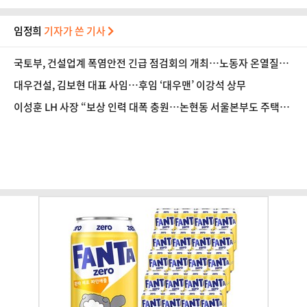
임정희
기자가 쓴 기사
국토부, 건설업계 폭염안전 긴급 점검회의 개최…노동자 온열질환
예방
대우건설, 김보현 대표 사임…후임 ‘대우맨’ 이강석 상무
이성훈 LH 사장 “보상 인력 대폭 충원…논현동 서울본부도 주택으
로 공급”