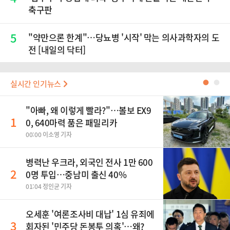
축구판
5
"약만으론 한계"…당뇨병 '시작' 막는 의사과학자의 도
전 [내일의 닥터]
실시간 인기뉴스
●
●
"아빠, 왜 이렇게 빨라?"…볼보 EX9
1
0, 640마력 품은 패밀리카
00:00 이소영 기자
병력난 우크라, 외국인 전사 1만 600
2
0명 투입…중남미 출신 40%
01:04 정인균 기자
오세훈 '여론조사비 대납' 1심 유죄에
3
회자된 '민주당 돈봉투 의혹'…왜?