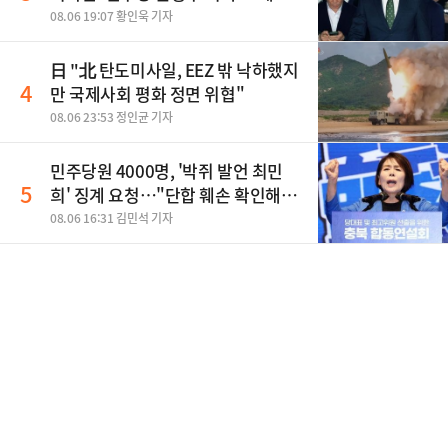
08.06 19:07 황인욱 기자
日 "北 탄도미사일, EEZ 밖 낙하했지
4
만 국제사회 평화 정면 위협"
08.06 23:53 정인균 기자
민주당원 4000명, '박쥐 발언 최민
5
희' 징계 요청…"단합 훼손 확인해
야"
08.06 16:31 김민석 기자