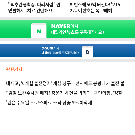
관련기사
배재고, ‘6개월 출전정지’ 재심 청구…선처에도 봉황대기 출전 불투
명?
"검찰 보완수사권 폐지? 장윤기 사건을 봐라"…국민의힘, '경찰 불
신론' 부각
'검은 수요일'…코스피·코스닥 장중 5% 하락세