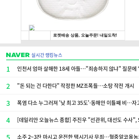
실시간 랭킹뉴스
1
인천서 엄마 살해한 18세 아들…"죄송하지 않냐" 질문에 
2
"돈 되는 건 다한다" 작정한 MZ조폭들…소탕 작전 개시
3
폭염 다소 누그러져 '낮 최고 35도'·동해안 이틀째 비…자고
4
[데일리안 오늘뉴스 종합] 주진우 "선관위, 대선도 수사",
5
소주 2~3잔 마시고 운전한 택시기사 무죄…혈중알코올농도