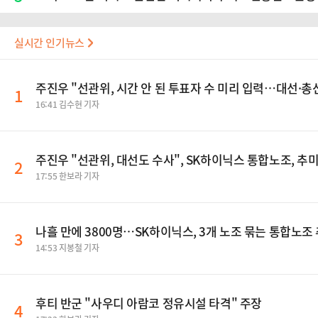
실시간 인기뉴스
주진우 "선관위, 시간 안 된 투표자 수 미리 입력…대선·
1
16:41 김수현 기자
주진우 "선관위, 대선도 수사", SK하이닉스 통합노조, 추
2
17:55 한보라 기자
나흘 만에 3800명…SK하이닉스, 3개 노조 묶는 통합노조
3
14:53 지봉철 기자
후티 반군 "사우디 아람코 정유시설 타격" 주장
4