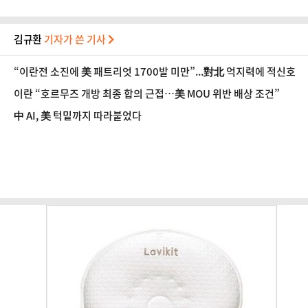
김규환
기자가 쓴 기사
“이란전 소진에 美 패트리엇 1700발 미만”...對北 억지력에 적신호
이란 “호르무즈 개방 최종 합의 근접…美 MOU 위반 배상 조건”
中 AI, 美 턱밑까지 따라붙었다