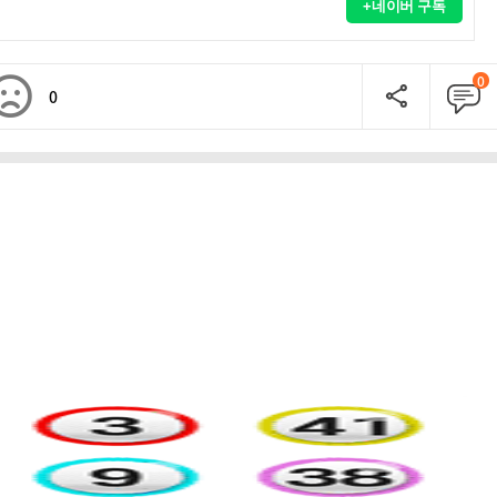
+네이버 구독
0
0