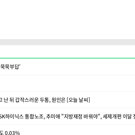
‘묵묵부답’
 난 뒤 갑작스러운 두통, 원인은 [오늘 날씨]
 SK하이닉스 통합노조, 추미애 "지방재정 바꿔야", 세제개편 이달 
 0.03%