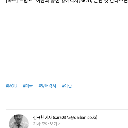
[속보] 트럼프 “이란과 종전 양해각서(MOU) 끝난 것 같다…협
#MOU
#미국
#양해각서
#이란
김규환 기자
(sara0873@dailian.co.kr)
기사 모아 보기 >