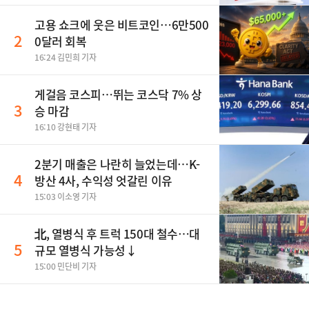
고용 쇼크에 웃은 비트코인…6만500
2
0달러 회복
16:24 김민희 기자
게걸음 코스피…뛰는 코스닥 7% 상
3
승 마감
16:10 강현태 기자
2분기 매출은 나란히 늘었는데…K-
4
방산 4사, 수익성 엇갈린 이유
15:03 이소영 기자
北, 열병식 후 트럭 150대 철수…대
5
규모 열병식 가능성↓
15:00 민단비 기자