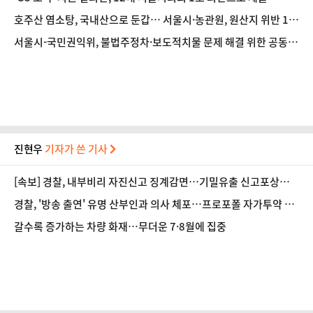
호주산 염소탕, 국내산으로 둔갑… 서울시·농관원, 원산지 위반 10
곳 적발
서울시-국민권익위, 불법주정차·보도적치물 문제 해결 위한 공동
기획조사 착수
진현우
기자가 쓴 기사
[속보] 경찰, 내부비리 자진신고 징계감면…기밀유출 신고포상금
확대
경찰, '방송 출연' 유명 산부인과 의사 체포…프로포폴 자가투약 혐
의
갈수록 증가하는 차량 화재…무더운 7·8월에 집중