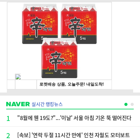
실시간 랭킹뉴스
1
"8월에 웬 19도?"...'이날' 서울 아침 기온 뚝 떨어진다
2
[속보] '연락 두절 11시간 만에' 인천 자월도 모터보트