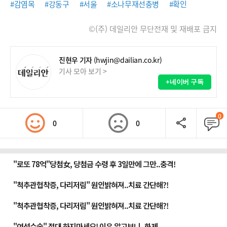
#감염목
#강동구
#서울
#소나무재선충병
#확인
©(주) 데일리안 무단전재 및 재배포 금지
진현우 기자
(hwjin@dailian.co.kr)
기사 모아 보기 >
+네이버 구독
0
0
0