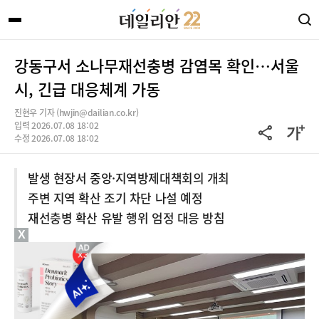
강동구서 소나무재선충병 감염목 확인…서울
시, 긴급 대응체계 가동
진현우 기자 (hwjin@dailian.co.kr)
입력 2026.07.08 18:02
수정 2026.07.08 18:02
발생 현장서 중앙·지역방제대책회의 개최
주변 지역 확산 조기 차단 나설 예정
재선충병 확산 유발 행위 엄정 대응 방침
X