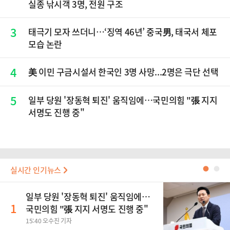
실종 낚시객 3명, 전원 구조
3
태극기 모자 쓰더니…‘징역 46년’ 중국男, 태국서 체포
모습 논란
4
美 이민 구금시설서 한국인 3명 사망...2명은 극단 선택
5
일부 당원 '장동혁 퇴진' 움직임에…국민의힘 "張 지지
서명도 진행 중"
실시간 인기뉴스
●
●
일부 당원 '장동혁 퇴진' 움직임에…
1
국민의힘 "張 지지 서명도 진행 중"
15:40 오수진 기자