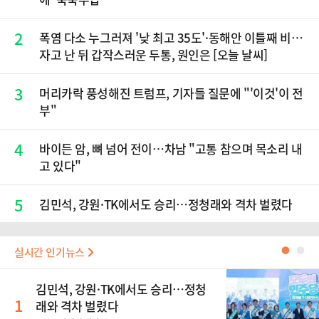
2
폭염 다소 누그러져 '낮 최고 35도'·동해안 이틀째 비…
자고 난 뒤 갑작스러운 두통, 원인은 [오늘 날씨]
3
머리카락 풍성해진 트럼프, 기자들 질문에 "'이것'이 전
부"
4
바이든 암, 뼈 넘어 전이…차남 "고통 참으며 목소리 내
고 있다"
5
김민석, 강원·TK에서도 승리…정청래와 격차 벌렸다
실시간 인기뉴스
●
●
김민석, 강원·TK에서도 승리…정청
1
래와 격차 벌렸다