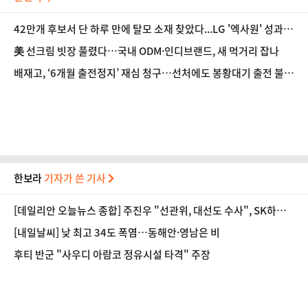
42만개 후보서 단 하루 만에 탈모 소재 찾았다...LG '엑사원' 성과
눈길
美 선크림 빗장 풀렸다…국내 ODM·인디브랜드, 새 먹거리 잡나
배재고, ‘6개월 출전정지’ 재심 청구…선처에도 봉황대기 출전 불투
명?
한보라
기자가 쓴 기사
[데일리안 오늘뉴스 종합] 주진우 "선관위, 대선도 수사", SK하이
닉스 통합노조, 추미애 "지방재정 바꿔야", 세제개편 이달 정리 등
[내일날씨] 낮 최고 34도 폭염…동해안·영남은 비
후티 반군 "사우디 아람코 정유시설 타격" 주장