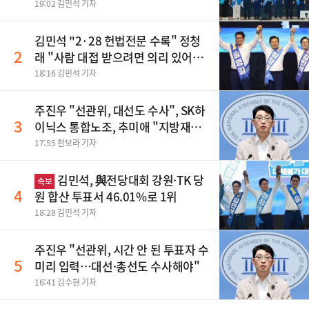
19:02 김민석 기자
김민석 "2·28 헌법전문 수록" 정청
2
래 "사람 대접 받으려면 의리 있어야"
송영길 "조국혁신당 합당 반대"
18:16 김민석 기자
주진우 "선관위, 대선도 수사", SK하
3
이닉스 통합노조, 추미애 "지방재정
바꿔야", 세제개편 이달 정리 등
17:55 한보라 기자
김민석, 與전당대회 강원·TK 당
속보
4
원 합산 투표서 46.01%로 1위
18:28 김민석 기자
주진우 "선관위, 시간 안 된 투표자 수
5
미리 입력…대선·총선도 수사해야"
16:41 김수현 기자