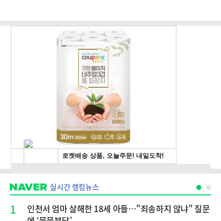
실시간 랭킹뉴스
1
인천서 엄마 살해한 18세 아들…"죄송하지 않냐" 질문
에 ‘묵묵부답’