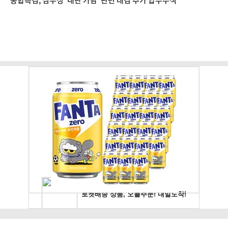
종합특검, 심우정 '내란 가담' 관련 대검 추가 압수수색