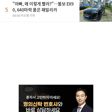
"아빠, 왜 이렇게 빨라?"…볼보 EX9
5
0, 640마력 품은 패밀리카
00:00 이소영 기자