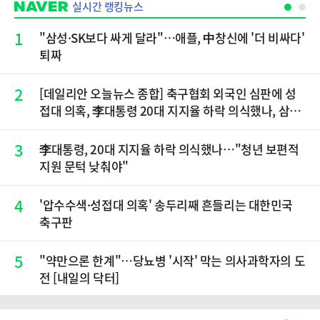
실시간 랭킹뉴스
1
"삼성·SK보다 싸게 달라"…애플, 中창신에 '더 비싸다'
퇴짜
2
[데일리안 오늘뉴스 종합] 축구협회 외국인 심판에 성
접대 의혹, 李대통령 20대 지지율 하락 의식했나, 삼전
닉스 올인은 금물, SK하이닉스 프리마켓 시초가 논란
재점화, 김민석 "과반 승리 가능성 99%" 등
3
李대통령, 20대 지지율 하락 의식했나…"청년 보편적
지원 문턱 낮춰야"
4
'압수수색·성접대 의혹' 송두리째 흔들리는 대한민국
축구판
5
"약만으론 한계"…당뇨병 '시작' 막는 의사과학자의 도
전 [내일의 닥터]