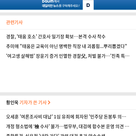
관련기사
경찰, '태움 호소' 간호사 일기장 확보…본격 수사 착수
추미애 "태움은 교육이 아닌 명백한 직장 내 괴롭힘...뿌리뽑겠다"
'여고생 살해범' 장윤기 증거 인멸한 경찰父, 처벌 불가…'친족 특
례' 개정 필요성은 [법조계에 물어보니 734]
황인욱
기자가 쓴 기사
오세훈 '여론조사비 대납' 1심 유죄에 회자된 '민주당 돈봉투 의
혹'…왜?
개정 형소법에 '檢 수사' 불가…법무부, 대검에 합수본 운영 의견 조
회