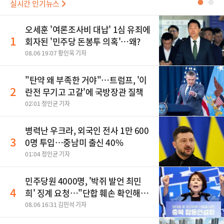
실시간 인기뉴스
●
●
오세훈 '여론조사비 대납' 1심 유죄에
1
회자된 '민주당 돈봉투 의혹'…왜?
08.06 19:07 황인욱 기자
"탄약 왜 부족한 거야"…트럼프, '이
2
란전 무기고 고갈'에 국방장관 질책
02:01 정인균 기자
병력난 우크라, 외국인 전사 1만 600
3
0명 투입…중남미 출신 40%
01:04 정인균 기자
민주당원 4000명, '박쥐 발언 최민
4
희' 징계 요청…"단합 훼손 확인해
야"
08.06 16:31 김민석 기자