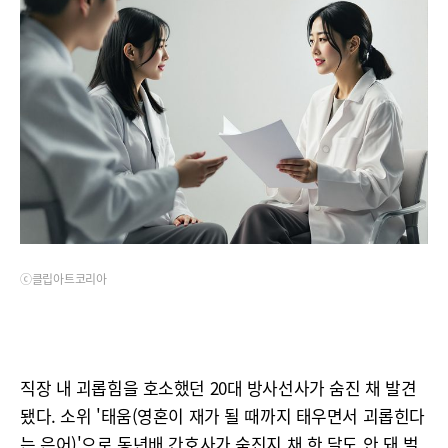
ⓒ클립아트코리아
직장 내 괴롭힘을 호소했던 20대 방사선사가 숨진 채 발견
됐다. 소위 '태움(영혼이 재가 될 때까지 태우면서 괴롭힌다
는 은어)'으로 동년배 간호사가 숨진지 채 한 달도 안 돼 벌