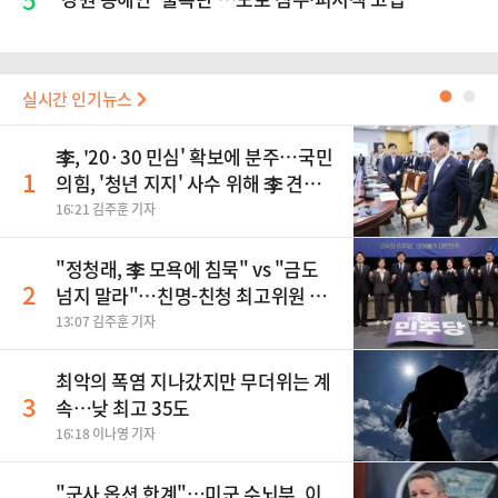
실시간 인기뉴스
●
●
李, '20·30 민심' 확보에 분주…국민
1
의힘, '청년 지지' 사수 위해 李 견제
사활
16:21 김주훈 기자
"정청래, 李 모욕에 침묵" vs "금도
2
넘지 말라"…친명-친청 최고위원 후
보, 제주서 격돌
13:07 김주훈 기자
최악의 폭염 지나갔지만 무더위는 계
3
속…낮 최고 35도
16:18 이나영 기자
"군사 옵션 한계"…미군 수뇌부, 이