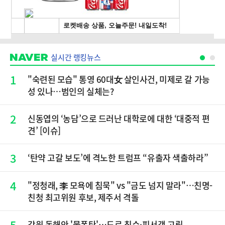
실시간 랭킹뉴스
1
"숙련된 모습" 통영 60대女 살인사건, 미제로 갈 가능
성 있나…범인의 실체는?
2
신동엽의 ‘농담’으로 드러난 대학로에 대한 ‘대중적 편
견’ [이슈]
3
‘탄약 고갈 보도’에 격노한 트럼프 “유출자 색출하라”
4
"정청래, 李 모욕에 침묵" vs "금도 넘지 말라"…친명-
친청 최고위원 후보, 제주서 격돌
5
강원 동해안 '물폭탄'…도로 침수·피서객 고립