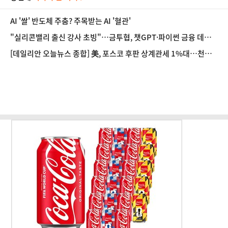
AI '쌀' 반도체 주춤? 주목받는 AI '혈관'
"실리콘밸리 출신 강사 초빙"…금투협, 챗GPT·파이썬 금융 데이
터 분석 과정 개설
[데일리안 오늘뉴스 종합] 美, 포스코 후판 상계관세 1%대…천하
람, 의원 최초 논산훈련소 2박3일 '입소'