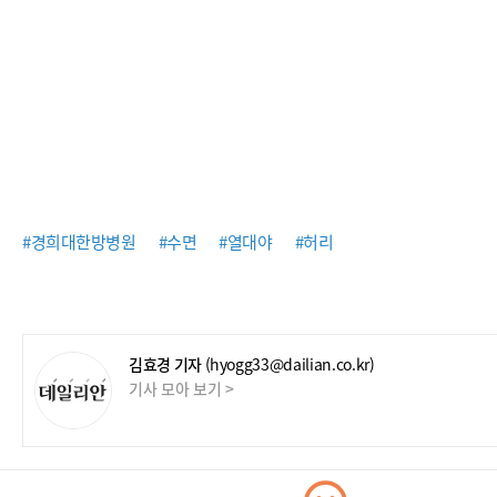
#경희대한방병원
#수면
#열대야
#허리
김효경 기자
(hyogg33@dailian.co.kr)
기사 모아 보기 >