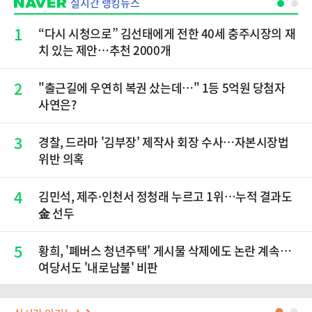
실시간 랭킹뉴스
1
“다시 시청으로” 김선태에게 전한 40세 충주시장의 재
치 있는 제안…추천 2000개
2
"출근길에 우연히 복권 샀는데…" 1등 5억원 당첨자
사연은?
3
경찰, 드라마 '김부장' 제작사 회장 수사…자본시장법
위반 의혹
4
김민석, 제주·인천서 정청래 누르고 1위…누적 결과도
金 선두
5
황희, '폐버스 청년주택' 게시물 삭제에도 논란 계속…
여당서도 '내로남불' 비판