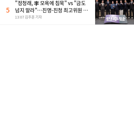
"정청래, 李 모욕에 침묵" vs "금도
5
넘지 말라"…친명-친청 최고위원 후
보, 제주서 격돌
13:07 김주훈 기자