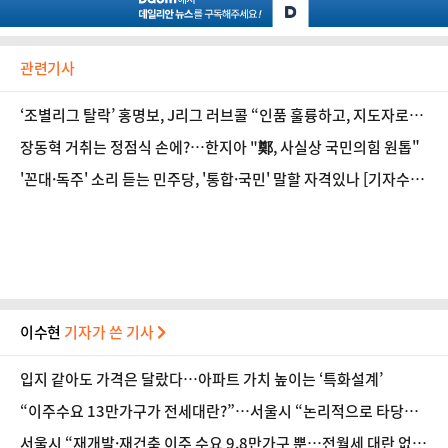
관련기사
‘조별리그 탈락’ 홍명보, J리그 러브콜 “인품 훌륭하고, 지도자로서
일류”
장동혁 거취는 정점식 손에?…한지아 "鄭, 사실상 국민의힘 원톱"
'꼰대·독주' 소리 듣는 민주당, '통합·국민' 말할 자격있나 [기자수
첩-정치]
이수현
기자가 쓴 기사
입지 같아도 가격은 달랐다…아파트 가치 높이는 ‘특화설계’
“이주수요 13만가구가 전세대란?”…서울시 “논리적으로 타당하
지 않아”
서울시 “재개발·재건축 이주 수요 9.8만가구 뿐…전월세 대란 없