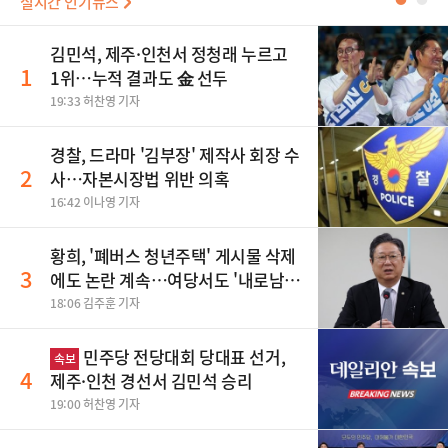
실시간 인기뉴스
●
●
김민석, 제주·인천서 정청래 누르고
1
1위…누적 결과도 金 선두
19:33 허찬영 기자
경찰, 드라마 '김부장' 제작사 회장 수
2
사…자본시장법 위반 의혹
16:42 이나영 기자
황희, '폐버스 청년주택' 게시물 삭제
3
에도 논란 계속…여당서도 '내로남
불' 비판
18:06 김주훈 기자
민주당 전당대회 당대표 선거,
속보
4
제주·인천 경선서 김민석 승리
19:00 허찬영 기자