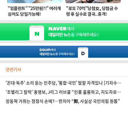
관련기사
'꼰대·독주' 소리 듣는 민주당, '통합·국민' 말할 자격있나 [기자수
첩-정치]
‘조별리그 탈락’ 홍명보, J리그 러브콜 “인품 훌륭하고, 지도자로서
일류”
장동혁 거취는 정점식 손에?…한지아 "鄭, 사실상 국민의힘 원톱"