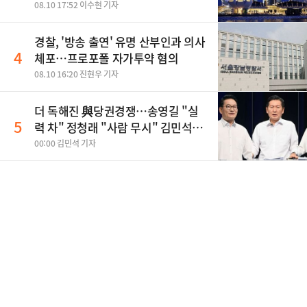
08.10 17:52 이수현 기자
경찰, '방송 출연' 유명 산부인과 의사
4
체포…프로포폴 자가투약 혐의
08.10 16:20 진현우 기자
더 독해진 與당권경쟁…송영길 "실
5
력 차" 정청래 "사람 무시" 김민석
"취조하나"(종합)
00:00 김민석 기자