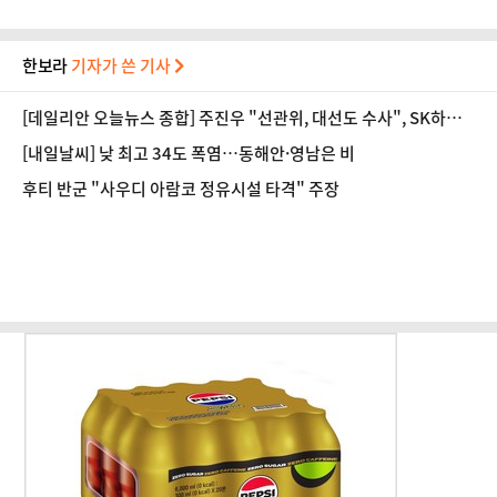
한보라
기자가 쓴 기사
[데일리안 오늘뉴스 종합] 주진우 "선관위, 대선도 수사", SK하이
닉스 통합노조, 추미애 "지방재정 바꿔야", 세제개편 이달 정리 등
[내일날씨] 낮 최고 34도 폭염…동해안·영남은 비
후티 반군 "사우디 아람코 정유시설 타격" 주장