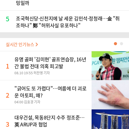
밍일까
5
조국혁신당·신천지에 날 세운 김민석·정청래…金 "취
조하나" 鄭 "허위사실 유포하나"
실시간 인기뉴스
●
●
유명 골퍼 '김미현' 골프연습장, 16년
1
간 불법 전대 의혹 피고발
08.10 19:55 허찬영 기자
"긁어도 또 가렵다"…여름에 더 괴로
2
운 아토피, 왜?
04:00 김효경 기자
대우건설, 목동8단지 수주 정조준…
3
英 ARUP과 협업