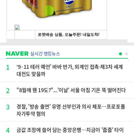
실시간 랭킹뉴스
1
'9·11 테러 예언' 바바 반가, 외계인 접촉·제3차 세계
대전도 맞을까
2
"8월에 웬 19도?"...'이날' 서울 아침 기온 뚝 떨어진다
3
경찰, '방송 출연' 유명 산부인과 의사 체포…프로포폴
자가투약 혐의
4
금값 조정에 쓸어 담는 중앙은행…지금이 '줍줍' 타이