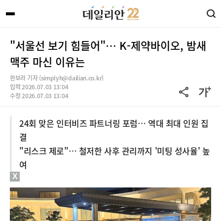
"서울선 보기 힘들어"… K-제약바이오, 밤새
맥주 마신 이유는
한보라 기자 (simplyh@dailian.co.kr)
입력 2026.07.03 13:04
수정 2026.07.03 13:04
24회 맞은 인터비즈 파트너링 포럼… 역대 최대 인원 집
결
"리스크 제로"… 철저한 사후 관리까지 '미팅 성사율' 높
여
X