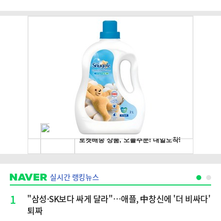
실시간 랭킹뉴스
1
"삼성·SK보다 싸게 달라"…애플, 中창신에 '더 비싸다'
퇴짜