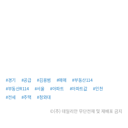
#경기
#공급
#김용범
#매매
#부동산114
#부동산R114
#서울
#아파트
#아파트값
#인천
#전세
#주택
#청와대
©(주) 데일리안 무단전재 및 재배포 금지