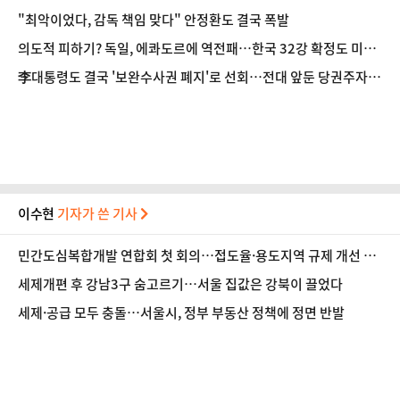
"최악이었다, 감독 책임 맞다" 안정환도 결국 폭발
의도적 피하기? 독일, 에콰도르에 역전패…한국 32강 확정도 미뤄
졌다
李대통령도 결국 '보완수사권 폐지'로 선회…전대 앞둔 당권주자
압박 통했나
이수현
기자가 쓴 기사
민간도심복합개발 연합회 첫 회의…접도율·용도지역 규제 개선 건
의
세제개편 후 강남3구 숨고르기…서울 집값은 강북이 끌었다
세제·공급 모두 충돌…서울시, 정부 부동산 정책에 정면 반발