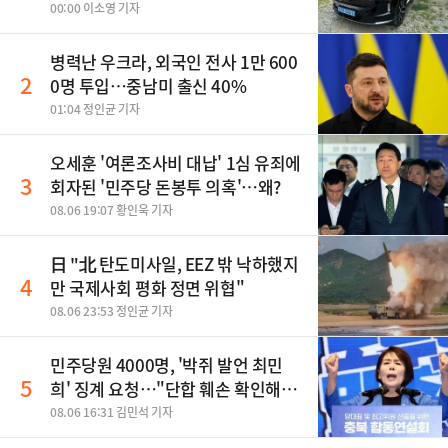
00:00 이소영 기자
병력난 우크라, 외국인 전사 1만 600
2
0명 투입…중남미 출신 40%
01:04 정인균 기자
오세훈 '여론조사비 대납' 1심 유죄에
3
회자된 '민주당 돈봉투 의혹'…왜?
08.06 19:07 황인욱 기자
日 "北 탄도미사일, EEZ 밖 낙하했지
4
만 국제사회 평화 정면 위협"
08.06 23:53 정인균 기자
민주당원 4000명, '박쥐 발언 최민
5
희' 징계 요청…"단합 훼손 확인해
야"
08.06 16:31 김민석 기자