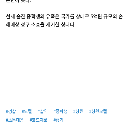
현재 숨진 중학생의 유족은 국가를 상대로 5억원 규모의 손
해배상 청구 소송을 제기한 상태다.
#경찰
#모텔
#살인
#중학생
#창원
#창원모텔
#초동대응
#코드제로
#흉기