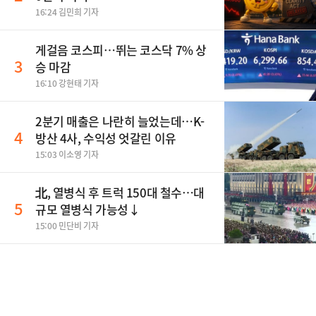
16:24 김민희 기자
게걸음 코스피…뛰는 코스닥 7% 상
3
승 마감
16:10 강현태 기자
2분기 매출은 나란히 늘었는데…K-
4
방산 4사, 수익성 엇갈린 이유
15:03 이소영 기자
北, 열병식 후 트럭 150대 철수…대
5
규모 열병식 가능성↓
15:00 민단비 기자