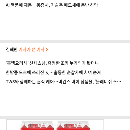
AI 열풍에 제동…美증시, 기술주 매도세에 동반 하락
김혜민
기자가 쓴 기사
‘흑백요리사’ 선재스님, 유명한 조카 누가인가 봤더니
한밤중 도로에 쓰러진 女…출동한 순찰차에 치여 숨져
TWS와 함께하는 흔적 케어…비긴스 바이 정샘물, ‘블레미쉬 스트
라이크’ 캠페인