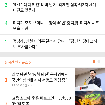
3
'9·11 테러 예언' 바바 반가, 외계인 접촉·제3차 세계
대전도 맞을까
4
태극기 모자 쓰더니…‘징역 46년’ 중국男, 태국서 체포
모습 논란
5
정청래, 신천지 의혹 끝까지 간다…"김민석 당대표 돼
도 조사받아야"
실시간 인기뉴스
●
●
일부 당원 '장동혁 퇴진' 움직임에…
1
국민의힘 "張 지지 서명도 진행 중"
15:40 오수진 기자
고용 쇼크에 웃은 비트코인…6만500
2
0달러 회복