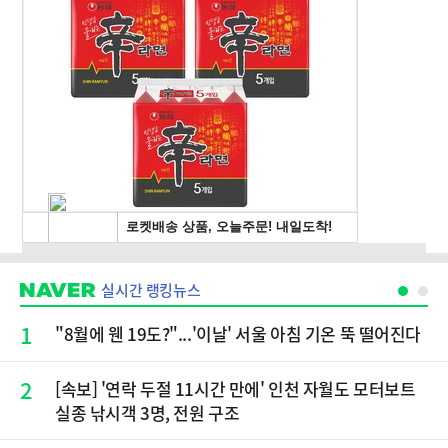
실시간 랭킹뉴스
1
"8월에 웬 19도?"...'이날' 서울 아침 기온 뚝 떨어진다
2
[속보] '연락 두절 11시간 만에' 인천 자월도 모터보트
실종 낚시객 3명, 전원 구조