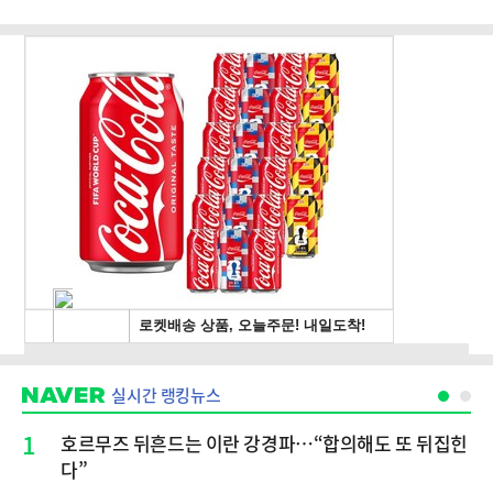
실시간 랭킹뉴스
1
호르무즈 뒤흔드는 이란 강경파…“합의해도 또 뒤집힌
다”