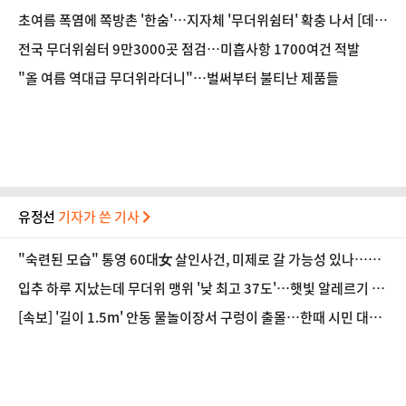
초여름 폭염에 쪽방촌 '한숨'…지자체 '무더위쉼터' 확충 나서 [데일
리안이 간다 151]
전국 무더위쉼터 9만3000곳 점검…미흡사항 1700여건 적발
"올 여름 역대급 무더위라더니"…벌써부터 불티난 제품들
유정선
기자가 쓴 기사
"숙련된 모습" 통영 60대女 살인사건, 미제로 갈 가능성 있나…범
인의 실체는?
입추 하루 지났는데 무더위 맹위 '낮 최고 37도'…햇빛 알레르기 증
상·집에서 할 수 있는 치료법 [오늘 날씨]
[속보] '길이 1.5m' 안동 물놀이장서 구렁이 출몰…한때 시민 대피
소동