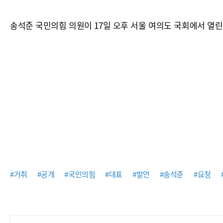
송석준 국민의힘 의원이 17일 오후 서울 여의도 국회에서 열
#거취
#공개
#국민의힘
#대표
#발언
#송석준
#요청