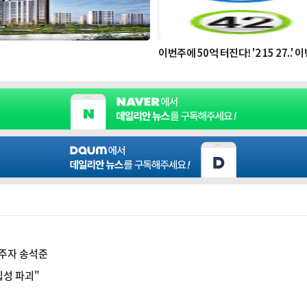
 주자 송석준
립성 파괴"