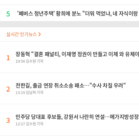
5
'폐버스 청년주택' 황희에 분노 "더워 먹었냐, 네 자식이랑
실시간 인기뉴스
장동혁 "결혼 패널티, 이재명 정권이 만들고 이제 와 유체
1
10:56 김수현 기자
전한길, 출금 연장 취소소송 패소…"수사 차질 우려"
2
13:19 김남하 기자
민주당 당대표 후보들, 강원서 나란히 연설…메가지방성
3
12:27 김수현 기자