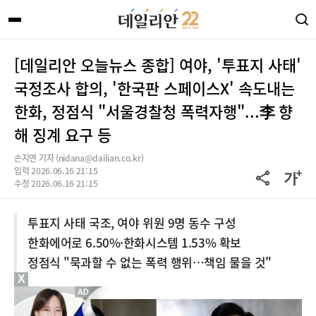
[데일리안 오늘뉴스 종합] 여야, '투표지 사태'
국정조사 합의, '한국판 스페이스X' 속도내는
한화, 정점식 "서울경찰청 폭력자행"...李 향
해 징계 요구 등
손지연 기자 (nidana@dailian.co.kr)
입력 2026.06.16 21:15
수정 2026.06.16 21:15
투표지 사태 국조, 여야 위원 9명 동수 구성
한화에어로 6.50%·한화시스템 1.53% 확보
정점식 "묵과할 수 없는 폭력 행위…책임 물을 것"
X