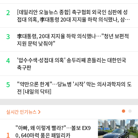
2
[데일리안 오늘뉴스 종합] 축구협회 외국인 심판에 성
접대 의혹, 李대통령 20대 지지율 하락 의식했나, 삼전
닉스 올인은 금물, SK하이닉스 프리마켓 시초가 논란
재점화, 김민석 "과반 승리 가능성 99%" 등
3
李대통령, 20대 지지율 하락 의식했나…"청년 보편적
지원 문턱 낮춰야"
4
'압수수색·성접대 의혹' 송두리째 흔들리는 대한민국
축구판
5
"약만으론 한계"…당뇨병 '시작' 막는 의사과학자의 도
전 [내일의 닥터]
실시간 인기뉴스
●
●
"아빠, 왜 이렇게 빨라?"…볼보 EX9
1
0, 640마력 품은 패밀리카