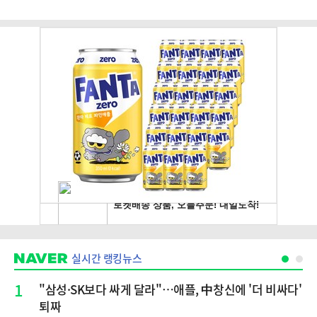
실시간 랭킹뉴스
1
"삼성·SK보다 싸게 달라"…애플, 中창신에 '더 비싸다'
퇴짜