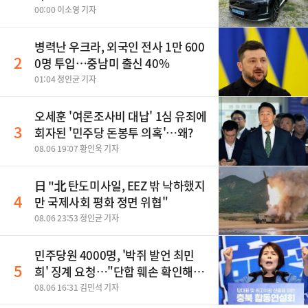
00:00 이소영 기자
병력난 우크라, 외국인 전사 1만 600
2
0명 투입…중남미 출신 40%
01:04 정인균 기자
오세훈 '여론조사비 대납' 1심 유죄에
3
회자된 '민주당 돈봉투 의혹'…왜?
08.06 19:07 황인욱 기자
日 "北 탄도미사일, EEZ 밖 낙하했지
4
만 국제사회 평화 정면 위협"
08.06 23:53 정인균 기자
민주당원 4000명, '박쥐 발언 최민
5
희' 징계 요청…"단합 훼손 확인해
야"
08.06 16:31 김민석 기자