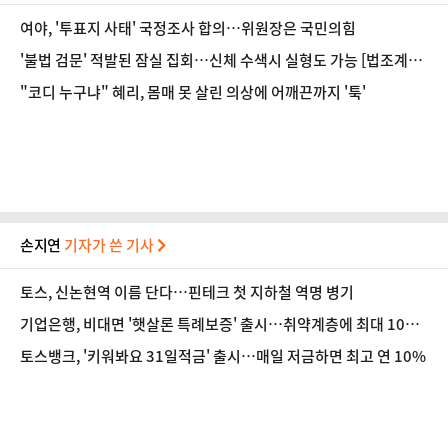
여야, '투표지 사태' 국정조사 합의…위원장은 국민의힘
'불법 검문' 적발된 잠실 집회…신체 수색시 실형도 가능 [법조계에
물어보니 730]
"코디 누구냐" 혜리, 몸매 못 살린 의상에 어깨끈까지 '툭'
손지연
기자가 쓴 기사
토스, 신논현역 이름 단다…핀테크 첫 지하철 역명 병기
기업은행, 비대면 '햇살론 특례보증' 출시…취약계층에 최대 1000
만원 지원
토스뱅크, '키워봐요 31일적금' 출시…매일 저금하면 최고 연 10%