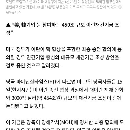
도널드 트럼프(가운데) 미국 대통령이 지난 4월23일 미 워싱턴DC 백악관 집무실에서
발언하고 있는 가운데 JD 밴스(왼쪽) 부통령과 마코 루비오 국무부 장관이 서 있다. ⓒ
AP/뉴시스
▲ “美, 韓기업 등 참여하는 450조 규모 이란재건기금 조
성”
미국 정부가 이란이 핵 협상을 포함한 최종 종전 합의에 동
의할 경우 민간기업 중심의 대규모 재건기금 조성 방안을
검토 중인 것으로 알려졌다.
영국 파이낸셜타임스(FT)에 따르면 미 고위 당국자들은 15
일(현지시간) 미·이란 종전 협상 과정에서 대이란 제재 완화
와 3000억 달러(약 454조원) 규모의 재건기금 조성이 함께
논의됐다고 밝혔다.
이 기금은 양측이 양해각서(MOU)에 명시한 최종 합의에 도