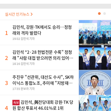
실시간 인기뉴스
●
●
김민석, 강원·TK에서도 승리…정청
1
래와 격차 벌렸다
19:02 김민석 기자
김민석 "2·28 헌법전문 수록" 정청
2
래 "사람 대접 받으려면 의리 있어야"
송영길 "조국혁신당 합당 반대"
18:16 김민석 기자
주진우 "선관위, 대선도 수사", SK하
3
이닉스 통합노조, 추미애 "지방재정
바꿔야", 세제개편 이달 정리 등
17:55 한보라 기자
김민석, 與전당대회 강원·TK 당
속보
4
원 합산 투표서 46.01%로 1위