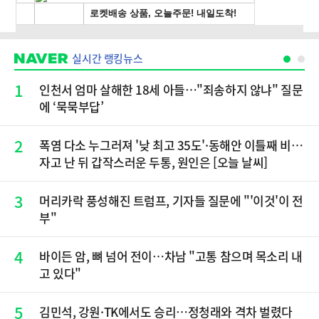
실시간 랭킹뉴스
1
인천서 엄마 살해한 18세 아들…"죄송하지 않냐" 질문
에 ‘묵묵부답’
2
폭염 다소 누그러져 '낮 최고 35도'·동해안 이틀째 비…
자고 난 뒤 갑작스러운 두통, 원인은 [오늘 날씨]
3
머리카락 풍성해진 트럼프, 기자들 질문에 "'이것'이 전
부"
4
바이든 암, 뼈 넘어 전이…차남 "고통 참으며 목소리 내
고 있다"
5
김민석, 강원·TK에서도 승리…정청래와 격차 벌렸다