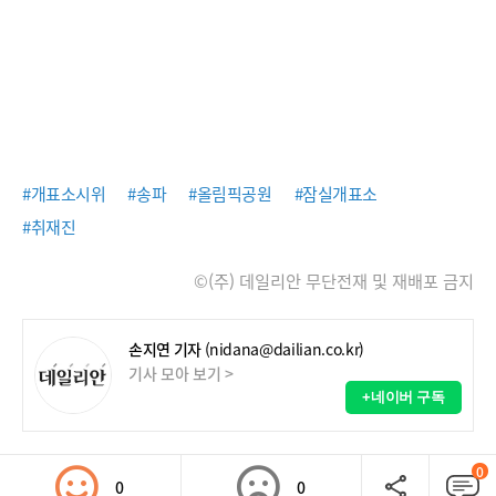
#개표소시위
#송파
#올림픽공원
#잠실개표소
#취재진
©(주) 데일리안 무단전재 및 재배포 금지
손지연 기자
(nidana@dailian.co.kr)
기사 모아 보기 >
+네이버 구독
0
0
0