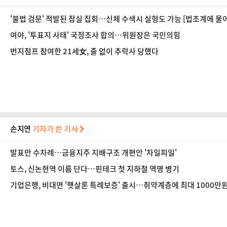
'불법 검문' 적발된 잠실 집회…신체 수색시 실형도 가능 [법조계에 물어
여야, '투표지 사태' 국정조사 합의…위원장은 국민의힘
번지점프 참여한 21세女, 줄 없이 추락사 당했다
손지연
기자가 쓴 기사
발표만 수차례…금융지주 지배구조 개편안 '차일피일'
토스, 신논현역 이름 단다…핀테크 첫 지하철 역명 병기
기업은행, 비대면 '햇살론 특례보증' 출시…취약계층에 최대 1000만