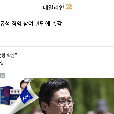
유석 경영 참여 판단에 촉각
정황 확인"
요청
X