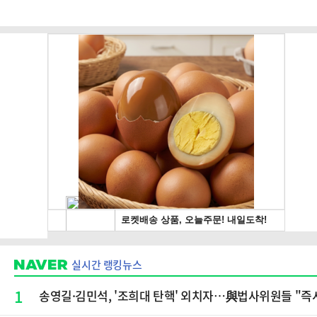
실시간 랭킹뉴스
1
송영길·김민석, '조희대 탄핵' 외치자…與법사위원들 "즉