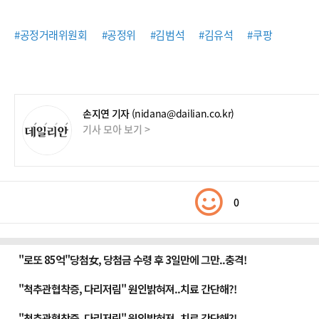
#공정거래위원회
#공정위
#김범석
#김유석
#쿠팡
손지연 기자
(nidana@dailian.co.kr)
기사 모아 보기 >
0