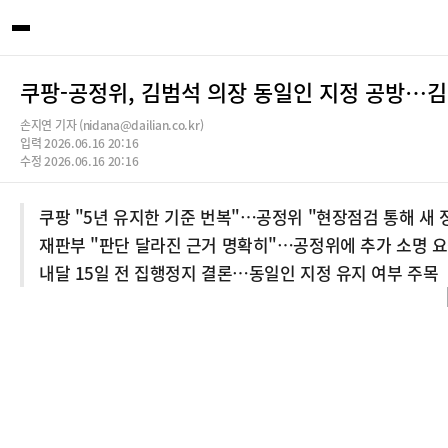
쿠팡-공정위, 김범석 의장 동일인 지정 공방…김
손지연 기자 (nidana@dailian.co.kr)
입력 2026.06.16 20:16
수정 2026.06.16 20:16
쿠팡 "5년 유지한 기준 번복"…공정위 "현장점검 통해 새 
재판부 "판단 달라진 근거 명확히"…공정위에 추가 소명 
내달 15일 전 집행정지 결론…동일인 지정 유지 여부 주목