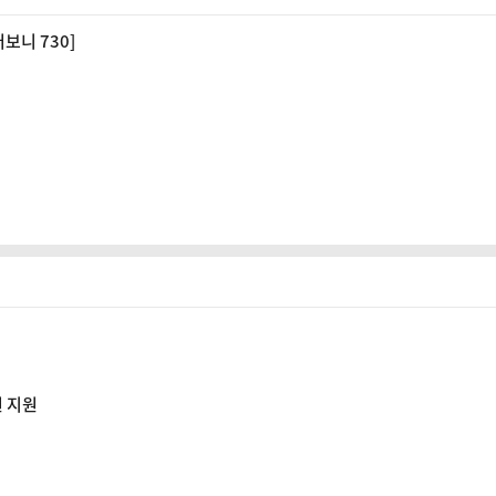
보니 730]
원 지원