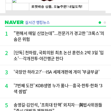
실시간 랭킹뉴스
1
"편해서 매일 신었는데"...전문가가 경고한 '크록스'의
숨은 위험
2
[단독] 천하람, 국회의원 최초 논산 훈련소 2박 3일 '입
소'…각개전투·야간행군 한다
3
'국장만 하라고?'…ISA 세제개편에 개미 '부글부글'
4
'7번째 도전' KDB생명 누가 품나…흥국·한투·한화 '3
색 셈법'
5
송영길·김민석, '조희대 탄핵' 외치자…與법사위원들
"즉시 대법관 제청하라"