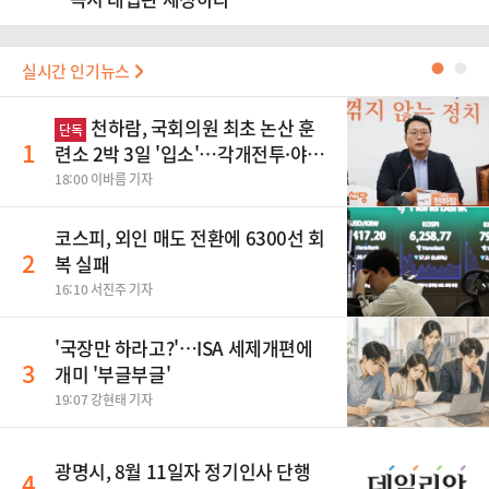
실시간 인기뉴스
●
●
천하람, 국회의원 최초 논산 훈
단독
1
련소 2박 3일 '입소'…각개전투·야간
행군 한다
18:00 이바름 기자
코스피, 외인 매도 전환에 6300선 회
2
복 실패
16:10 서진주 기자
'국장만 하라고?'…ISA 세제개편에
3
개미 '부글부글'
19:07 강현태 기자
광명시, 8월 11일자 정기인사 단행
4