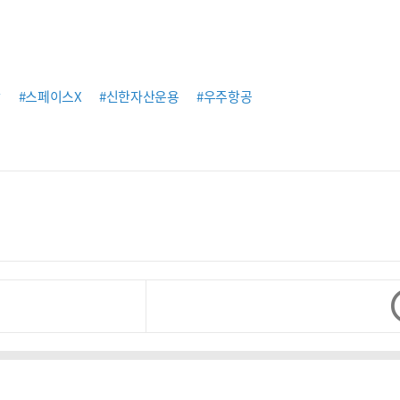
장
#스페이스X
#신한자산운용
#우주항공