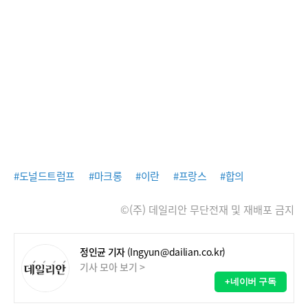
#도널드트럼프
#마크롱
#이란
#프랑스
#합의
©(주) 데일리안 무단전재 및 재배포 금지
정인균 기자
(Ingyun@dailian.co.kr)
기사 모아 보기 >
+네이버 구독