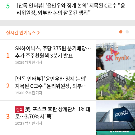
5
[단독 인터뷰] '윤민우와 징계 논의' 지목된 C교수 "윤
리위원장, 외부와 논의 잘못된 행위"
실시간 인기뉴스
●
●
SK하이닉스, 주당 375원 분기배당…
1
추가 주주환원책 3분기 발표
16:59 임채현 기자
[단독 인터뷰] '윤민우와 징계 논의'
2
지목된 C교수 "윤리위원장, 외부와
논의 잘못된 행위"
15:00 오수진 기자
美, 포스코 후판 상계관세 1%대
단독
3
로…3.70%서 '뚝'
10:27 백서원 기자