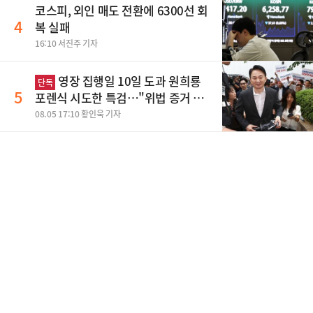
코스피, 외인 매도 전환에 6300선 회
4
복 실패
16:10 서진주 기자
영장 집행일 10일 도과 원희룡
단독
5
포렌식 시도한 특검…"위법 증거 수
집" 지적
08.05 17:10 황인욱 기자