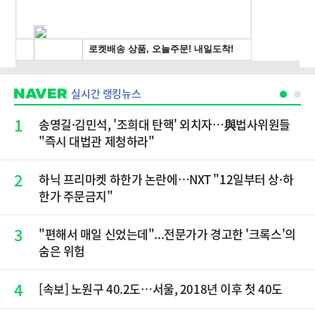
실시간 랭킹뉴스
1
송영길·김민석, '조희대 탄핵' 외치자…與법사위원들
"즉시 대법관 제청하라"
2
하닉 프리마켓 하한가 논란에…NXT "12일부터 상·하
한가 주문금지"
3
"편해서 매일 신었는데"...전문가가 경고한 '크록스'의
숨은 위험
4
[속보] 노원구 40.2도…서울, 2018년 이후 첫 40도