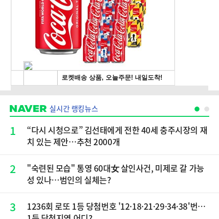
실시간 랭킹뉴스
1
“다시 시청으로” 김선태에게 전한 40세 충주시장의 재
치 있는 제안…추천 2000개
2
"숙련된 모습" 통영 60대女 살인사건, 미제로 갈 가능
성 있나…범인의 실체는?
3
1236회 로또 1등 당첨번호 '12·18·21·29·34·38'번…
1등 당첨지역 어디?