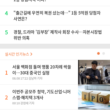
4
"출근길에 우연히 복권 샀는데…" 1등 5억원 당첨자
사연은?
5
경찰, 드라마 '김부장' 제작사 회장 수사…자본시장법
위반 의혹
실시간 인기뉴스
●
●
서울 백화점 돌며 명품 20차례 싹쓸
1
이…30대 중국인 실형
08.08 17:22 김남하 기자
이번주 공모주 청약, 기도산업·니어
2
스랩·해치텍 3개사
00:10 강현태 기자