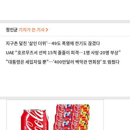
정인균
기자가 쓴 기사
지구촌 덮친 ‘살인 더위’…49도 폭염에 전기도 끊겼다
UAE “호르무즈서 선박 15척 줄줄이 피격…1명 사망·20명 부상”
"대통령은 세입자일 뿐"…'400만달러 백악관 연회장' 또 멈췄다