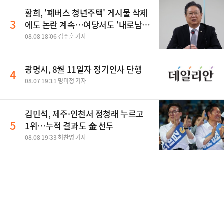
황희, '폐버스 청년주택' 게시물 삭제
3
에도 논란 계속…여당서도 '내로남
불' 비판
08.08 18:06 김주훈 기자
광명시, 8월 11일자 정기인사 단행
4
08.07 19:11 명미정 기자
김민석, 제주·인천서 정청래 누르고
5
1위…누적 결과도 金 선두
08.08 19:33 허찬영 기자