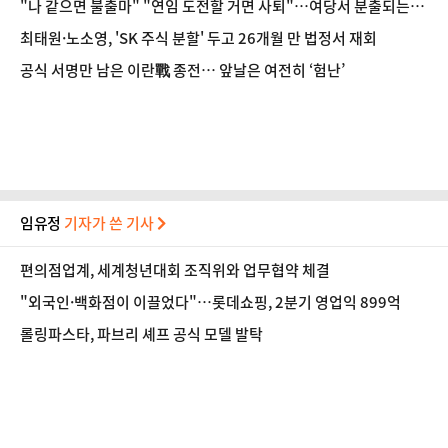
"나 같으면 불출마" "연임 도전할 거면 사퇴"…여당서 분출되는
'정청래 사퇴론'
최태원·노소영, 'SK 주식 분할' 두고 26개월 만 법정서 재회
공식 서명만 남은 이란戰 종전… 앞날은 여전히 ‘험난’
임유정
기자가 쓴 기사
편의점업계, 세계청년대회 조직위와 업무협약 체결
"외국인·백화점이 이끌었다"…롯데쇼핑, 2분기 영업익 899억
롤링파스타, 파브리 셰프 공식 모델 발탁