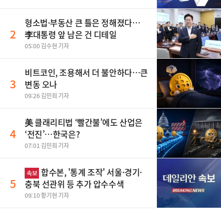
형소법·부동산 큰 틀은 정해졌다…
2
李대통령 앞 남은 건 디테일
05:00 김수현 기자
비트코인, 조용해서 더 불안하다…큰
3
변동 오나
09:26 김민희 기자
美 클래리티법 ‘빨간불’에도 산업은
4
‘전진’…한국은?
07:01 김민희 기자
합수본, '통계 조작' 서울·경기·
속보
5
충북 선관위 등 추가 압수수색
09:10 황기현 기자