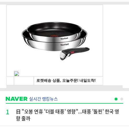
실시간 랭킹뉴스
1
日 "오봉 연휴 '더블 태풍' 영향"...태풍 '돌핀' 한국 영
향 줄까