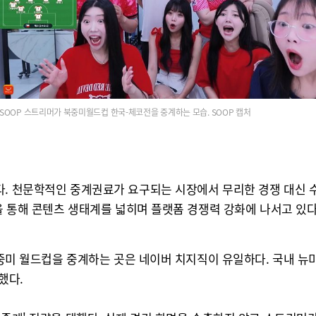
SOOP 스트리머가 북중미월드컵 한국-체코전을 중계하는 모습. SOOP 캡처
다. 천문학적인 중계권료가 요구되는 시장에서 무리한 경쟁 대신 
등을 통해 콘텐츠 생태계를 넓히며 플랫폼 경쟁력 강화에 나서고 있다
 북중미 월드컵을 중계하는 곳은 네이버 치지직이 유일하다. 국내 
했다.