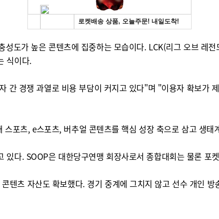
충성도가 높은 콘텐츠에 집중하는 모습이다. LCK(리그 오브 레전드
 식이다.
업자 간 경쟁 과열로 비용 부담이 커지고 있다"며 "이용자 확보가
재 스포츠, e스포츠, 버추얼 콘텐츠를 핵심 성장 축으로 삼고 생태
 있다. SOOP은 대한당구연맹 회장사로서 종합대회는 물론 포켓
츠 자산도 확보했다. 경기 중계에 그치지 않고 선수 개인 방송, 