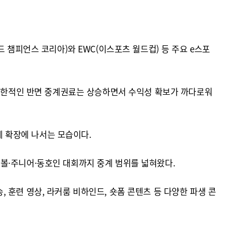
 챔피언스 코리아)와 EWC(이스포츠 월드컵) 등 주요 e스포
 제한적인 반면 중계권료는 상승하면서 수익성 확보가 까다로워
계 확장에 나서는 모습이다.
볼·주니어·동호인 대회까지 중계 범위를 넓혀왔다.
훈련 영상, 라커룸 비하인드, 숏폼 콘텐츠 등 다양한 파생 콘