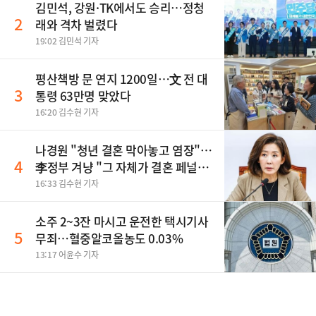
김민석, 강원·TK에서도 승리…정청
2
래와 격차 벌렸다
19:02 김민석 기자
평산책방 문 연지 1200일…文 전 대
3
통령 63만명 맞았다
16:20 김수현 기자
나경원 "청년 결혼 막아놓고 염장"…
4
李정부 겨냥 "그 자체가 결혼 페널
티"
16:33 김수현 기자
소주 2~3잔 마시고 운전한 택시기사
5
무죄…혈중알코올농도 0.03%
13:17 어윤수 기자