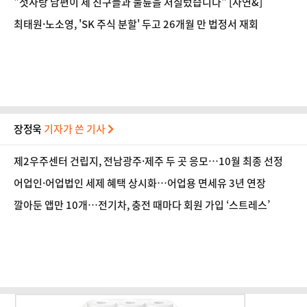
"첫사랑 남편이 제 친구들과 불륜을 저질렀습니다" [사연&]
최태원·노소영, 'SK 주식 분할' 두고 26개월 만 법정서 재회
장정욱
기자가 쓴 기사
제2우주센터 건립지, 전남광주·제주 두 곳 응모…10월 최종 선정
어업인·어업법인 세제 혜택 상시화…어업용 면세유 3년 연장
깔아둔 앱만 10개…전기차, 충전 때마다 회원 가입 ‘스트레스’