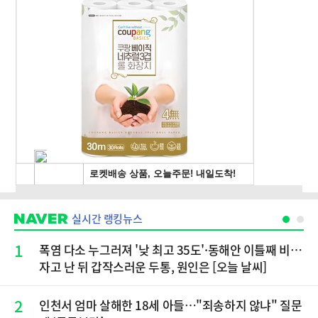
실시간 랭킹뉴스
1
폭염 다소 누그러져 '낮 최고 35도'·동해안 이틀째 비…
자고 난 뒤 갑작스러운 두통, 원인은 [오늘 날씨]
2
인천서 엄마 살해한 18세 아들…"죄송하지 않냐" 질문