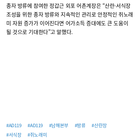
종자 방류에 참여한 정갑근 외포 어촌계장은 “산란·서식장
조성을 위한 종자 방류와 지속적인 관리로 안정적인 쥐노래
미 자원 증가가 이어진다면 어가소득 증대에도 큰 도움이
될 것으로 기대한다”고 말했다.
#AD119
#AD119
#남해본부
#방류
#산란장
#서식장
#쥐노래미