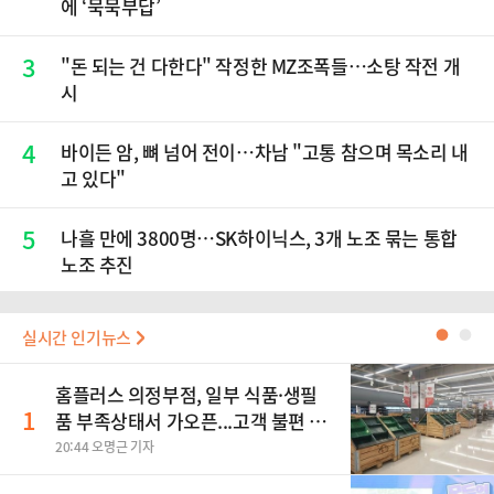
에 ‘묵묵부답’
3
"돈 되는 건 다한다" 작정한 MZ조폭들…소탕 작전 개
시
4
바이든 암, 뼈 넘어 전이…차남 "고통 참으며 목소리 내
고 있다"
5
나흘 만에 3800명…SK하이닉스, 3개 노조 묶는 통합
노조 추진
실시간 인기뉴스
●
●
홈플러스 의정부점, 일부 식품·생필
1
품 부족상태서 가오픈...고객 불편 가
중
20:44 오명근 기자