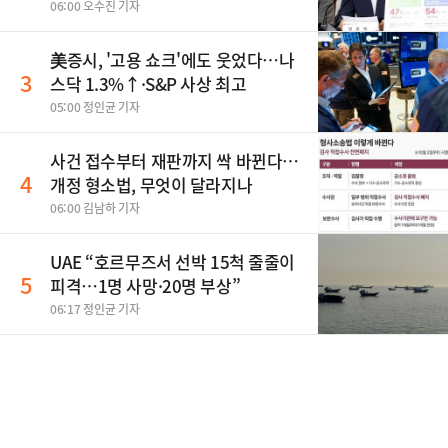
06:00 오수진 기자
美증시, '고용 쇼크'에도 웃었다…나
3
스닥 1.3%↑·S&P 사상 최고
05:00 정인균 기자
사건 접수부터 재판까지 싹 바뀐다…
4
개정 형소법, 무엇이 달라지나
06:00 김남하 기자
UAE “호르무즈서 선박 15척 줄줄이
5
피격…1명 사망·20명 부상”
06:17 정인균 기자