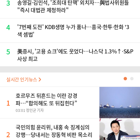
3
송영길·김민석, '조희대 탄핵' 외치자…與법사위원들
"즉시 대법관 제청하라"
4
'7번째 도전' KDB생명 누가 품나…흥국·한투·한화 '3
색 셈법'
5
美증시, '고용 쇼크'에도 웃었다…나스닥 1.3%↑·S&P
사상 최고
실시간 인기뉴스
●
●
호르무즈 뒤흔드는 이란 강경
1
파…“합의해도 또 뒤집힌다”
03:01 정인균 기자
국민의힘 윤리위, 내홍 속 징계심의
2
강행…당내서는 장동혁 비판 목소리