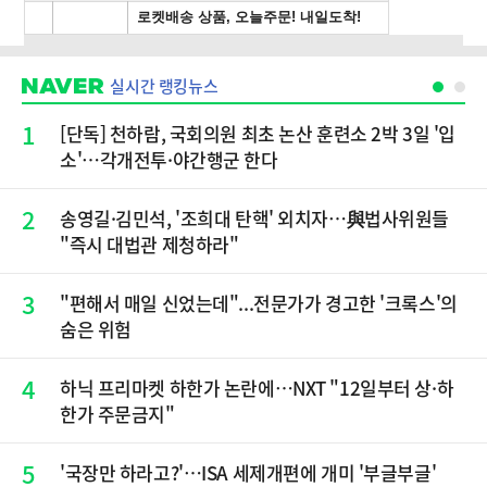
실시간 랭킹뉴스
1
[단독] 천하람, 국회의원 최초 논산 훈련소 2박 3일 '입
소'…각개전투·야간행군 한다
2
송영길·김민석, '조희대 탄핵' 외치자…與법사위원들
"즉시 대법관 제청하라"
3
"편해서 매일 신었는데"...전문가가 경고한 '크록스'의
숨은 위험
4
하닉 프리마켓 하한가 논란에…NXT "12일부터 상·하
한가 주문금지"
5
'국장만 하라고?'…ISA 세제개편에 개미 '부글부글'