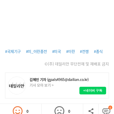
#국제기구
#미_이란종전
#미국
#이란
#전쟁
#종식
©(주) 데일리안 무단전재 및 재배포 금지
김혜민 기자
(gpals4965@dailian.co.kr)
기사 모아 보기 >
+네이버 구독
0
0
0