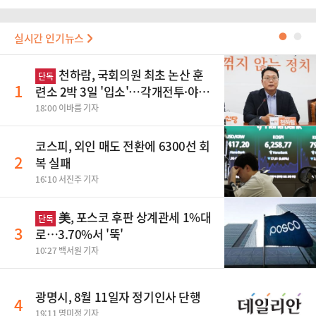
실시간 인기뉴스
●
●
천하람, 국회의원 최초 논산 훈
단독
1
련소 2박 3일 '입소'…각개전투·야간
행군 한다
18:00 이바름 기자
코스피, 외인 매도 전환에 6300선 회
2
복 실패
16:10 서진주 기자
美, 포스코 후판 상계관세 1%대
단독
3
로…3.70%서 '뚝'
10:27 백서원 기자
광명시, 8월 11일자 정기인사 단행
4
19:11 명미정 기자