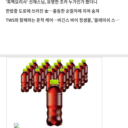
‘흑백요리사’ 선재스님, 유명한 조카 누가인가 봤더니
한밤중 도로에 쓰러진 女…출동한 순찰차에 치여 숨져
TWS와 함께하는 흔적 케어…비긴스 바이 정샘물, ‘블레미쉬 스트
라이크’ 캠페인