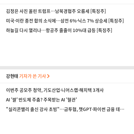
김정은 사진 올린 트럼프…남북경협주 오름세 [특징주]
미국·이란 종전 합의 소식에…삼전 6%·닉스 7% 상승세 [특징주]
하늘길 다시 열리나…항공주 줄줄이 10%대 급등 [특징주]
강현태
기자가 쓴 기사
이번주 공모주 청약, 기도산업·니어스랩·해치텍 3개사
AI '쌀' 반도체 주춤? 주목받는 AI '혈관'
"실리콘밸리 출신 강사 초빙"…금투협, 챗GPT·파이썬 금융 데이
터 분석 과정 개설