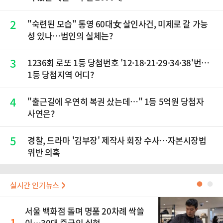
2
"숙련된 모습" 통영 60대女 살인사건, 미제로 갈 가능
성 있나…범인의 실체는?
3
1236회 로또 1등 당첨번호 '12·18·21·29·34·38'번…
1등 당첨지역 어디?
4
"출근길에 우연히 복권 샀는데…" 1등 5억원 당첨자
사연은?
5
경찰, 드라마 '김부장' 제작사 회장 수사…자본시장법
위반 의혹
실시간 인기뉴스
●
●
서울 백화점 돌며 명품 20차례 싹쓸
1
이…30대 중국인 실형