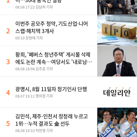
08.08 17:22 김남하 기자
이번주 공모주 청약, 기도산업·니어
2
스랩·해치텍 3개사
00:10 강현태 기자
황희, '폐버스 청년주택' 게시물 삭제
3
에도 논란 계속…여당서도 '내로남
불' 비판
08.08 18:06 김주훈 기자
광명시, 8월 11일자 정기인사 단행
4
08.07 19:11 명미정 기자
김민석, 제주·인천서 정청래 누르고
5
1위…누적 결과도 金 선두
08.08 19:33 허찬영 기자