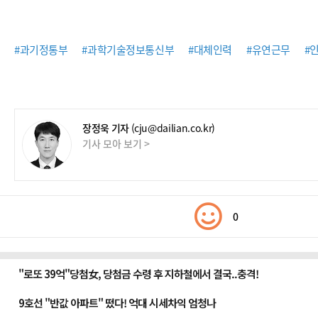
#과기정통부
#과학기술정보통신부
#대체인력
#유연근무
#
장정욱 기자
(cju@dailian.co.kr)
기사 모아 보기 >
0