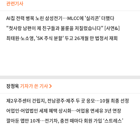
관련기사
AI칩 전력 병목 노린 삼성전기…MLCC에 '실리콘' 더했다
"첫사랑 남편이 제 친구들과 불륜을 저질렀습니다" [사연&]
최태원·노소영, 'SK 주식 분할' 두고 26개월 만 법정서 재회
장정욱
기자가 쓴 기사
제2우주센터 건립지, 전남광주·제주 두 곳 응모…10월 최종 선정
어업인·어업법인 세제 혜택 상시화…어업용 면세유 3년 연장
깔아둔 앱만 10개…전기차, 충전 때마다 회원 가입 ‘스트레스’