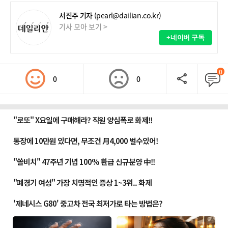
서진주 기자
(pearl@dailian.co.kr)
기사 모아 보기 >
+네이버 구독
0
0
0