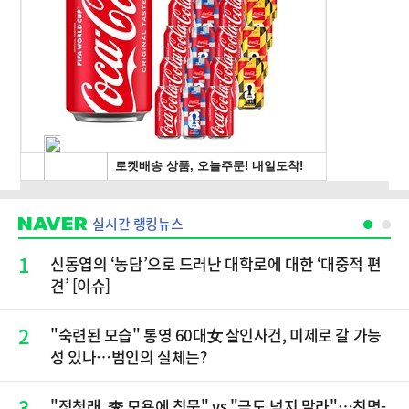
실시간 랭킹뉴스
1
신동엽의 ‘농담’으로 드러난 대학로에 대한 ‘대중적 편
견’ [이슈]
2
"숙련된 모습" 통영 60대女 살인사건, 미제로 갈 가능
성 있나…범인의 실체는?
3
"정청래, 李 모욕에 침묵" vs "금도 넘지 말라"…친명-