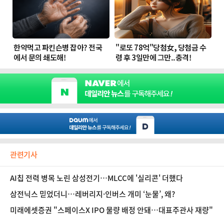
관련기사
AI칩 전력 병목 노린 삼성전기…MLCC에 '실리콘' 더했다
삼전닉스 믿었더니…레버리지·인버스 개미 ‘눈물’, 왜?
미래에셋증권 "스페이스X IPO 물량 배정 안돼…대표주관사 재량"