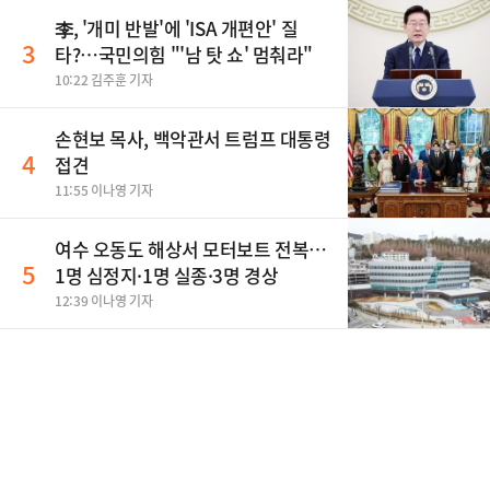
李, '개미 반발'에 'ISA 개편안' 질
3
타?…국민의힘 "'남 탓 쇼' 멈춰라"
10:22 김주훈 기자
손현보 목사, 백악관서 트럼프 대통령
4
접견
11:55 이나영 기자
여수 오동도 해상서 모터보트 전복…
5
1명 심정지·1명 실종·3명 경상
12:39 이나영 기자