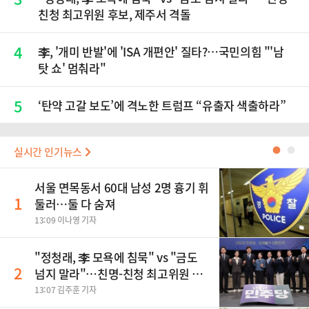
친청 최고위원 후보, 제주서 격돌
4
李, '개미 반발'에 'ISA 개편안' 질타?…국민의힘 "'남
탓 쇼' 멈춰라"
5
‘탄약 고갈 보도’에 격노한 트럼프 “유출자 색출하라”
실시간 인기뉴스
●
●
서울 면목동서 60대 남성 2명 흉기 휘
1
둘러…둘 다 숨져
13:09 이나영 기자
"정청래, 李 모욕에 침묵" vs "금도
2
넘지 말라"…친명-친청 최고위원 후
보, 제주서 격돌
13:07 김주훈 기자