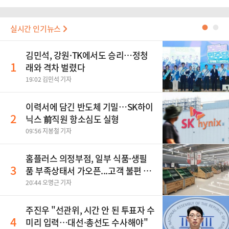
실시간 인기뉴스
●
●
김민석, 강원·TK에서도 승리…정청
1
래와 격차 벌렸다
19:02 김민석 기자
이력서에 담긴 반도체 기밀…SK하이
2
닉스 前직원 항소심도 실형
09:56 지봉철 기자
홈플러스 의정부점, 일부 식품·생필
3
품 부족상태서 가오픈...고객 불편 가
중
20:44 오명근 기자
주진우 "선관위, 시간 안 된 투표자 수
4
미리 입력…대선·총선도 수사해야"