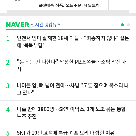
실시간 랭킹뉴스
1
인천서 엄마 살해한 18세 아들…"죄송하지 않냐" 질문
에 ‘묵묵부답’
2
"돈 되는 건 다한다" 작정한 MZ조폭들…소탕 작전 개
시
3
바이든 암, 뼈 넘어 전이…차남 "고통 참으며 목소리 내
고 있다"
4
나흘 만에 3800명…SK하이닉스, 3개 노조 묶는 통합
노조 추진
5
SKT가 10년 고객에 특급 셰프 요리 대접한 이유