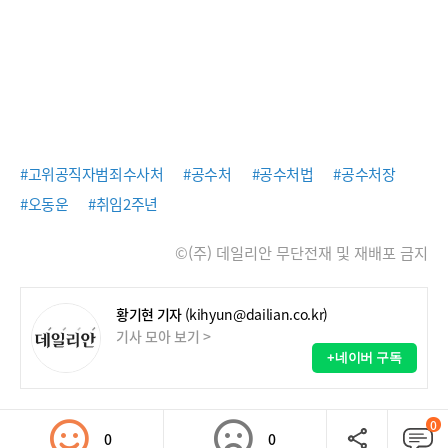
#고위공직자범죄수사처
#공수처
#공수처법
#공수처장
#오동운
#취임2주년
©(주) 데일리안 무단전재 및 재배포 금지
황기현 기자
(kihyun@dailian.co.kr)
기사 모아 보기 >
+네이버 구독
0
0
0