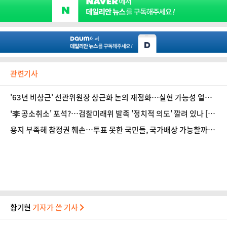
관련기사
'63년 비상근' 선관위원장 상근화 논의 재점화…실현 가능성 얼마
나? [법조계에 물어보니 729]
'李 공소취소' 포석?…검찰미래위 발족 '정치적 의도' 깔려 있나 [법
조계에 물어보니 728]
용지 부족해 참정권 훼손…투표 못한 국민들, 국가배상 가능할까
[법조계에 물어보니 727]
황기현
기자가 쓴 기사