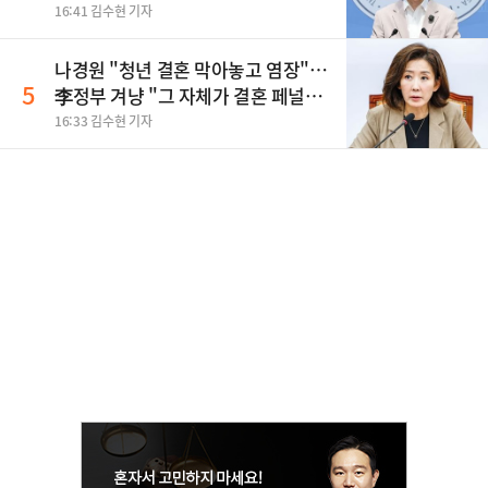
16:41 김수현 기자
나경원 "청년 결혼 막아놓고 염장"…
5
李정부 겨냥 "그 자체가 결혼 페널
티"
16:33 김수현 기자