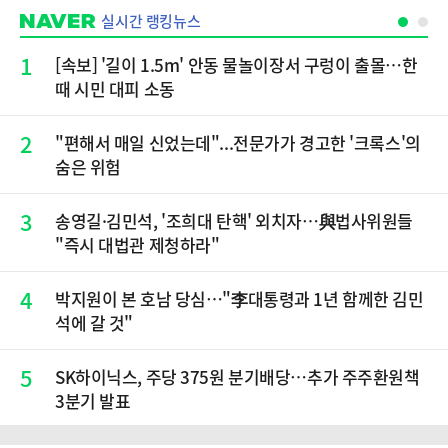
실시간 랭킹뉴스
1
[속보] '길이 1.5m' 안동 물놀이장서 구렁이 출몰…한
때 시민 대피 소동
2
"편해서 매일 신었는데"...전문가가 경고한 '크록스'의
숨은 위험
3
송영길·김민석, '조희대 탄핵' 외치자…與법사위원들
"즉시 대법관 제청하라"
4
박지원이 본 호남 당심…"李대통령과 1년 함께한 김민
석에 갈 것"
5
SK하이닉스, 주당 375원 분기배당…추가 주주환원책
3분기 발표