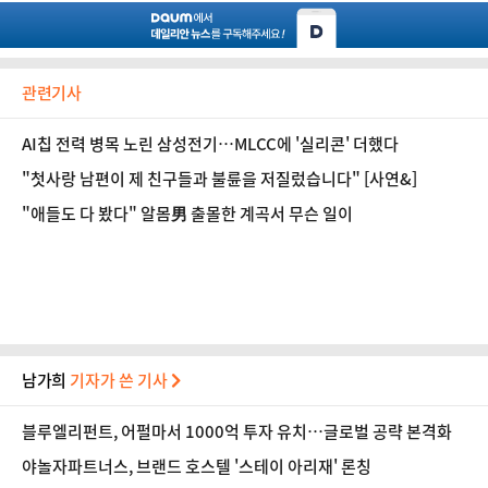
관련기사
AI칩 전력 병목 노린 삼성전기…MLCC에 '실리콘' 더했다
"첫사랑 남편이 제 친구들과 불륜을 저질렀습니다" [사연&]
"애들도 다 봤다" 알몸男 출몰한 계곡서 무슨 일이
남가희
기자가 쓴 기사
블루엘리펀트, 어펄마서 1000억 투자 유치…글로벌 공략 본격화
야놀자파트너스, 브랜드 호스텔 '스테이 아리재' 론칭