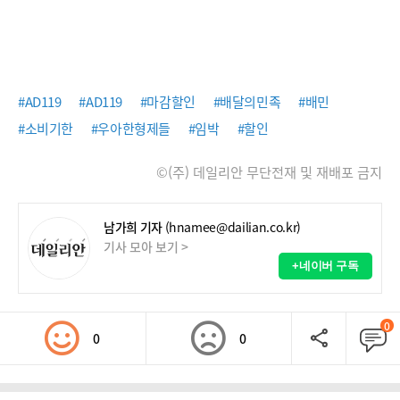
#AD119
#AD119
#마감할인
#배달의민족
#배민
#소비기한
#우아한형제들
#임박
#할인
©(주) 데일리안 무단전재 및 재배포 금지
남가희 기자
(hnamee@dailian.co.kr)
기사 모아 보기 >
+네이버 구독
0
0
0