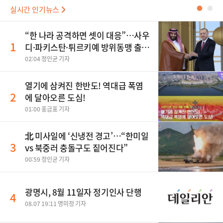
실시간 인기뉴스
●
●
“한 나라 공격하면 셋이 대응”…사우
1
디·파키스탄·튀르키예 방위동맹 출
범
02:04 정인균 기자
열기에 삼켜진 한반도! 역대급 폭염
2
에 달아오른 도심!
01:00 홍금표 기자
北 미사일에 ‘신냉전 경고’…“한미일
3
vs 북중러 충돌구도 짙어진다”
00:59 정인균 기자
광명시, 8월 11일자 정기인사 단행
4
08.07 19:11 명미정 기자