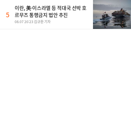
이란, 美·이스라엘 등 적대국 선박 호
5
르무즈 통행금지 법안 추진
08.07 20:23 김규환 기자