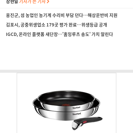
장현일
기자가 쓴 기사
옹진군, 섬 농업인 농기계 수리비 부담 던다…해상운반비 지원
김포시, 공중위생업소 179곳 평가 완료…위생등급 공개
IGCD, 온라인 플랫폼 새단장…'홈잉루츠 송도' 가치 알린다