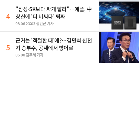
"삼성·SK보다 싸게 달라"…애플, 中
4
창신에 '더 비싸다' 퇴짜
08.06 23:03 정인균 기자
근거는 '적절한 때'에?…김민석 신천
5
지 승부수, 공세에서 방어로
06:00 김주혜 기자