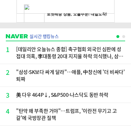
실시간 랭킹뉴스
1
[데일리안 오늘뉴스 종합] 축구협회 외국인 심판에 성
접대 의혹, 李대통령 20대 지지율 하락 의식했나, 삼전
닉스 올인은 금물, SK하이닉스 프리마켓 시초가 논란
재점화, 김민석 "과반 승리 가능성 99%" 등
2
"삼성·SK보다 싸게 달라"…애플, 中창신에 '더 비싸다'
퇴짜
3
美 다우 464P↓, S&P500·나스닥도 동반 하락
4
"탄약 왜 부족한 거야"…트럼프, '이란전 무기고 고
갈'에 국방장관 질책