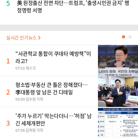
5
美 원정출산 전면 차단…트럼프, '출생시민권 금지' 행
정명령 서명
실시간 인기뉴스
●
●
“사관학교 통합이 쿠데타 예방책”이
1
라고?
07:01 데스크
형소법·부동산 큰 틀은 정해졌다…
2
李대통령 앞 남은 건 디테일
05:00 김수현 기자
'주가 누르기' 막는다더니…'허점' 남
3
긴 세제개편안
07:06 김하랑 기자