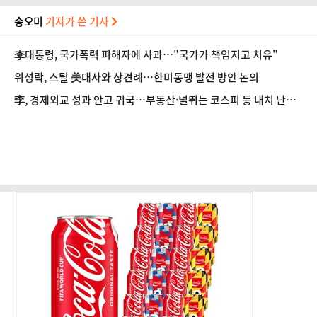
송오미
기자가 쓴 기사
李대통령, 국가폭력 피해자에 사과…"국가가 책임지고 치유"
위성락, 스틸 美대사와 상견례…한미동맹 발전 방안 논의
李, 경제외교 성과 안고 귀국…부동산·널뛰는 코스피 등 내치 난제
'첩첩산중'