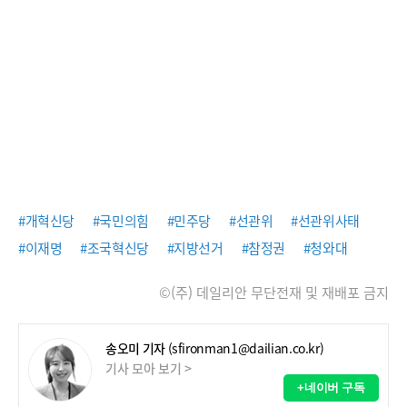
#개혁신당
#국민의힘
#민주당
#선관위
#선관위사태
#이재명
#조국혁신당
#지방선거
#참정권
#청와대
©(주) 데일리안 무단전재 및 재배포 금지
송오미 기자
(sfironman1@dailian.co.kr)
기사 모아 보기 >
+네이버 구독