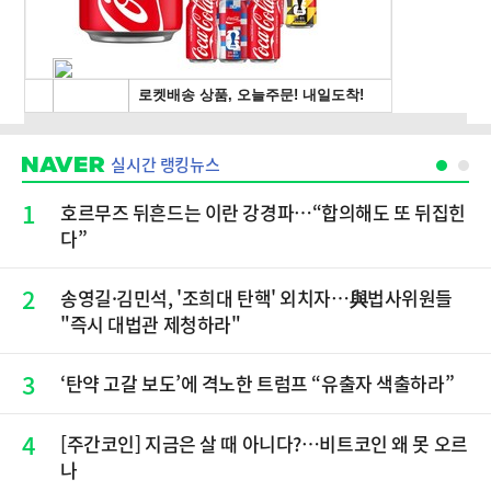
실시간 랭킹뉴스
1
호르무즈 뒤흔드는 이란 강경파…“합의해도 또 뒤집힌
다”
2
송영길·김민석, '조희대 탄핵' 외치자…與법사위원들
"즉시 대법관 제청하라"
3
‘탄약 고갈 보도’에 격노한 트럼프 “유출자 색출하라”
4
[주간코인] 지금은 살 때 아니다?…비트코인 왜 못 오르
나