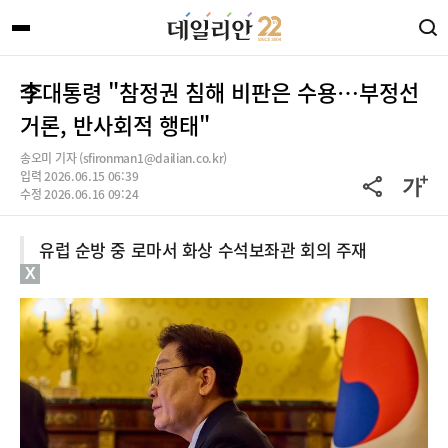
李대통령 "참정권 침해 비판은 수용…부정선
거론, 반사회적 행태"
송오미 기자 (sfironman1@dailian.co.kr)
입력 2026.06.15 06:39
수정 2026.06.16 09:24
유럽 순방 중 로마서 화상 수석보좌관 회의 주재
X