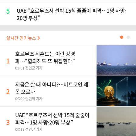
5
UAE “호르무즈서 선박 15척 줄줄이 피격…1명 사망·
20명 부상”
실시간 인기뉴스
●
●
호르무즈 뒤흔드는 이란 강경
1
파…“합의해도 또 뒤집힌다”
03:01 정인균 기자
지금은 살 때 아니다?…비트코인 왜
2
못 오르나
09:00 김민희 기자
UAE “호르무즈서 선박 15척 줄줄이
3
피격…1명 사망·20명 부상”
06:17 정인균 기자