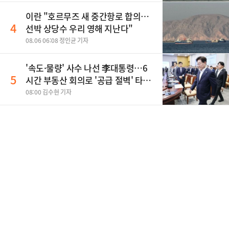
이란 "호르무즈 새 중간항로 합의…
4
선박 상당수 우리 영해 지난다"
08.06 06:08 정인균 기자
'속도·물량' 사수 나선 李대통령…6
5
시간 부동산 회의로 '공급 절벽' 타개
총력전
08:00 김수현 기자