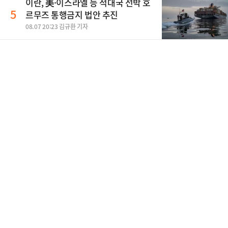
이란, 美·이스라엘 등 적대국 선박 호
5
르무즈 통행금지 법안 추진
08.07 20:23 김규환 기자