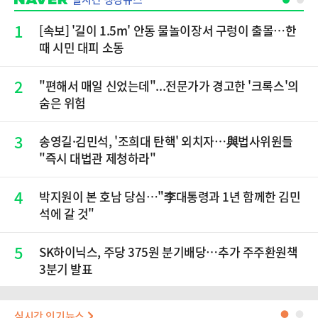
1
[속보] '길이 1.5m' 안동 물놀이장서 구렁이 출몰…한
때 시민 대피 소동
2
"편해서 매일 신었는데"...전문가가 경고한 '크록스'의
숨은 위험
3
송영길·김민석, '조희대 탄핵' 외치자…與법사위원들
"즉시 대법관 제청하라"
4
박지원이 본 호남 당심…"李대통령과 1년 함께한 김민
석에 갈 것"
5
SK하이닉스, 주당 375원 분기배당…추가 주주환원책
3분기 발표
실시간 인기뉴스
●
●