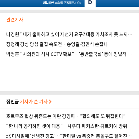
관련기사
나경원 "내가 출마하고 싶어 재선거 요구? 대응 가치조차 못 느끼는
저질 공세"
정청래 강성 당심 결집 속도전…송영길·김민석 손잡나
박정훈 "시의원과 식사 CCTV 확보"…'동반출국설' 등에 징벌적 손
배제 예고
정인균
기자가 쓴 기사
호르무즈 협상 뒤흔드는 이란 강경파…“합의해도 또 뒤집힌다”
“한 나라 공격하면 셋이 대응”…사우디·파키스탄·튀르키예 방위
동맹 출범
北 미사일에 ‘신냉전 경고’…“한미일 vs 북중러 충돌구도 짙어진