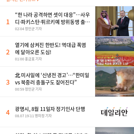
“한 나라 공격하면 셋이 대응”…사우
1
디·파키스탄·튀르키예 방위동맹 출
범
02:04 정인균 기자
열기에 삼켜진 한반도! 역대급 폭염
2
에 달아오른 도심!
01:00 홍금표 기자
北 미사일에 ‘신냉전 경고’…“한미일
3
vs 북중러 충돌구도 짙어진다”
00:59 정인균 기자
광명시, 8월 11일자 정기인사 단행
4
08.07 19:11 명미정 기자