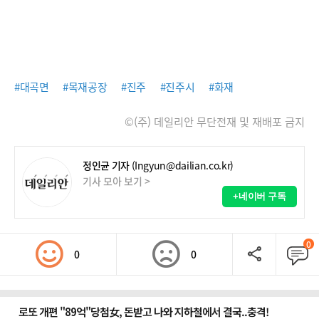
#대곡면
#목재공장
#진주
#진주시
#화재
©(주) 데일리안 무단전재 및 재배포 금지
정인균 기자
(Ingyun@dailian.co.kr)
기사 모아 보기 >
+네이버 구독
0
0
0