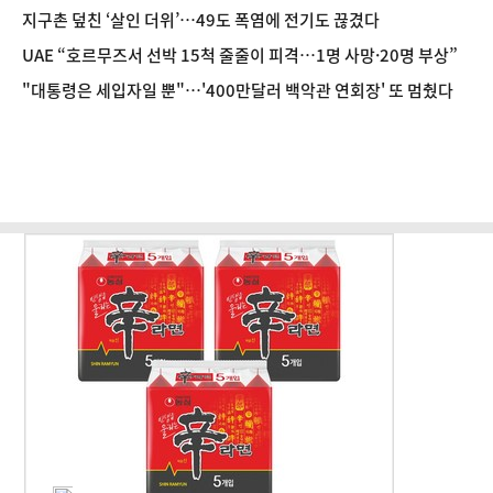
지구촌 덮친 ‘살인 더위’…49도 폭염에 전기도 끊겼다
UAE “호르무즈서 선박 15척 줄줄이 피격…1명 사망·20명 부상”
"대통령은 세입자일 뿐"…'400만달러 백악관 연회장' 또 멈췄다