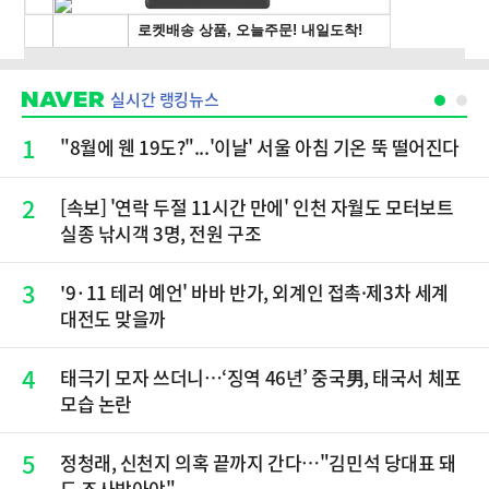
실시간 랭킹뉴스
1
"8월에 웬 19도?"...'이날' 서울 아침 기온 뚝 떨어진다
2
[속보] '연락 두절 11시간 만에' 인천 자월도 모터보트
실종 낚시객 3명, 전원 구조
3
'9·11 테러 예언' 바바 반가, 외계인 접촉·제3차 세계
대전도 맞을까
4
태극기 모자 쓰더니…‘징역 46년’ 중국男, 태국서 체포
모습 논란
5
정청래, 신천지 의혹 끝까지 간다…"김민석 당대표 돼
도 조사받아야"