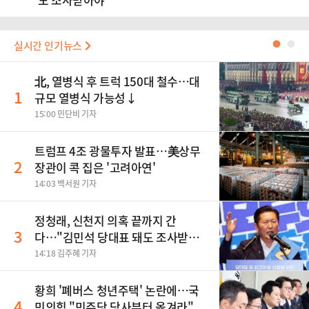
실시간 인기뉴스
●
●
北, 열병식 후 트럭 150대 철수…대
1
규모 열병식 가능성↓
15:00 민단비 기자
트럼프 4조 광물투자 발표…美상무
2
장관이 콕 집은 '고려아연'
14:03 백서원 기자
정청래, 신천지 의혹 끝까지 간
3
다…"김민석 당대표 돼도 조사받아
야"
14:18 김주혜 기자
황희 '폐버스 청년주택' 논란에…국
4
민의힘 "민주당 당사부터 옮겨라"