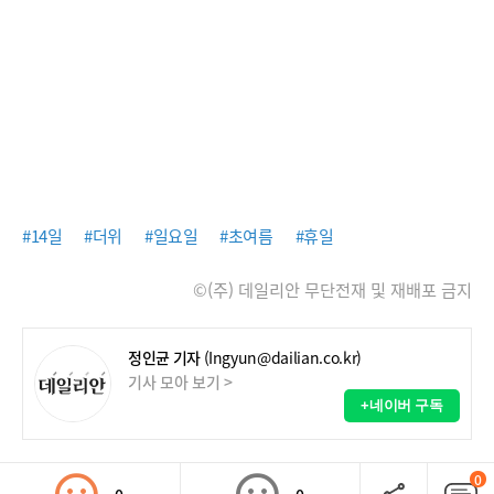
#14일
#더위
#일요일
#초여름
#휴일
©(주) 데일리안 무단전재 및 재배포 금지
정인균 기자
(Ingyun@dailian.co.kr)
기사 모아 보기 >
+네이버 구독
0