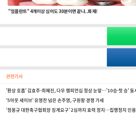
관련기사
'환상 호흡' 김효주-최혜진, 다우 챔피언십 정상 눈앞…'10승·첫 승' 
‘5아웃 세이브’ 유영찬 넘은 손주영, 구원왕 경쟁 가세
‘정몽규 대한축구협회장 징계요구’ 2심까지 효력 정지…집행정지 인용