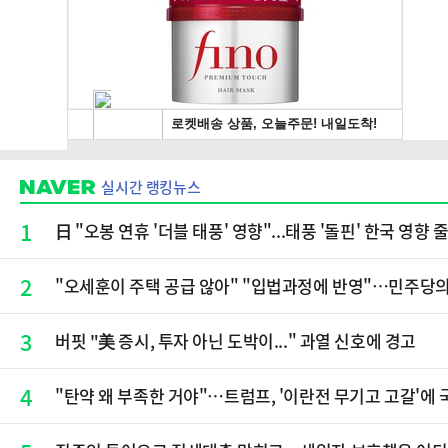
실시간 랭킹뉴스
1
日 "오봉 연휴 '더블 태풍' 영향"...태풍 '돌핀' 한국 영향 
2
"오세훈이 주택 공급 않아" "입법과정에 반영"…민주당
3
버핏 "美 증시, 투자 아닌 도박이..." 과열 신호에 경고
4
"탄약 왜 부족한 거야"…트럼프, '이란전 무기고 고갈'에