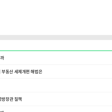
줄까
의 부동산 세제개편 해법은
 국방장관 질책