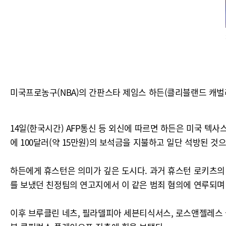
미국프로농구(NBA)의 간판스타 제임스 하든(클리블랜드 캐벌
14일(한국시간) AFP통신 등 외신에 따르면 하든은 미국 텍
에 100달러(약 15만원)의 보석금을 지불하고 일단 석방된 것
하든에게 휴스턴은 의미가 깊은 도시다. 과거 휴스턴 로키츠의 
를 보냈던 친정팀의 연고지에서 이 같은 범죄 혐의에 연루되며
이후 브루클린 네츠, 필라델피아 세븐티식서스, 로스앤젤레스 