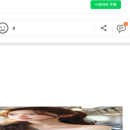
+네이버 구독
0
0