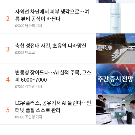
자외선 차단에서 피부 냉각으로…여
2
름 뷰티 공식이 바뀐다
09:00 남가희 기자
축협 성접대 사건, 초유의 나라망신
3
08:08 데스크
변동성 잦아드나…AI 실적 주목, 코스
4
피 6000~7000
07:00 김하랑 기자
LG유플러스, 공유기서 AI 돌린다…인
5
터넷 품질 스스로 관리
09:00 조인영 기자