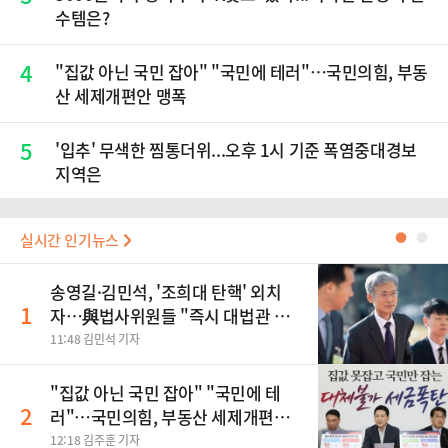
수템은?
4
"집값 아닌 국민 잡아" "국민에 테러"…국민의힘, 부동
산 세제개편안 맹폭
5
'입추' 무색한 찜통더위...오후 1시 기준 폭염중대경보
지역은
실시간 인기뉴스
●
●
송영길·김민석, '조희대 탄핵' 외치
1
자…與법사위원들 "즉시 대법관 제
청하라"
11:48 김민석 기자
"집값 아닌 국민 잡아" "국민에 테
2
러"…국민의힘, 부동산 세제개편안
맹폭
12:18 김주훈 기자