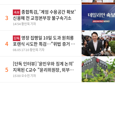
종합특검, '계엄 수용공간 확보'
속보
3
신용해 전 교정본부장 불구속기소
14:54 황인욱 기자
영장 집행일 10일 도과 원희룡
단독
4
포렌식 시도한 특검…"위법 증거 수
집" 지적
08.05 17:10 황인욱 기자
[단독 인터뷰] '윤민우와 징계 논의'
5
지목된 C교수 "윤리위원장, 외부와
논의 잘못된 행위"
15:00 오수진 기자