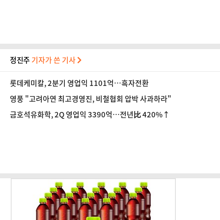
정진주
기자가 쓴 기사
롯데케미칼, 2분기 영업익 1101억…흑자전환
영풍 "고려아연 최고경영진, 비철협회 압박 사과하라"
금호석유화학, 2Q 영업익 3390억…전년比 420%↑