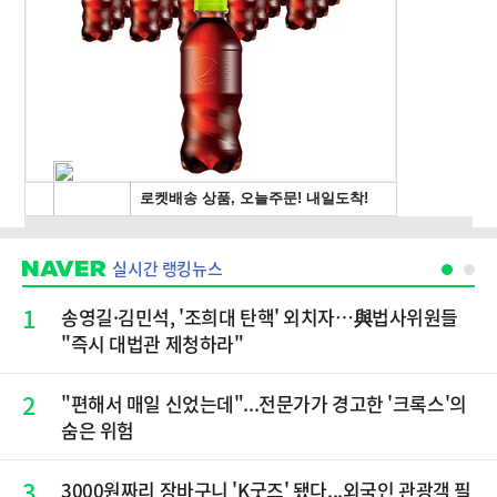
실시간 랭킹뉴스
1
송영길·김민석, '조희대 탄핵' 외치자…與법사위원들
"즉시 대법관 제청하라"
2
"편해서 매일 신었는데"...전문가가 경고한 '크록스'의
숨은 위험
3
3000원짜리 장바구니 'K굿즈' 됐다...외국인 관광객 필