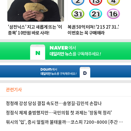
관련기사
정청래 강성 당심 결집 속도전…송영길·김민석 손잡나
정점식 체제 출범했지만…국민의힘 첫 과제는 '장동혁 정리'
워시의 '입', 증시 얼릴까 불태울까…코스피 7200~8000 [주간 증
시 전망]