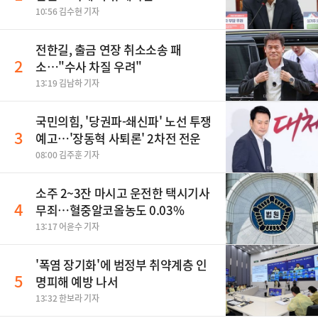
10:56 김수현 기자
전한길, 출금 연장 취소소송 패
2
소…"수사 차질 우려"
13:19 김남하 기자
국민의힘, '당권파-쇄신파' 노선 투쟁
3
예고…'장동혁 사퇴론' 2차전 전운
08:00 김주훈 기자
소주 2~3잔 마시고 운전한 택시기사
4
무죄…혈중알코올농도 0.03%
13:17 어윤수 기자
'폭염 장기화'에 범정부 취약계층 인
5
명피해 예방 나서
13:32 한보라 기자