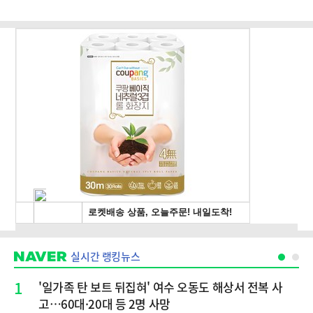
실시간 랭킹뉴스
1
'일가족 탄 보트 뒤집혀' 여수 오동도 해상서 전복 사
고…60대·20대 등 2명 사망