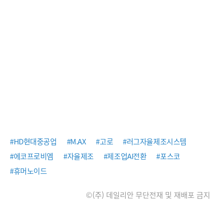
#HD현대중공업
#M.AX
#고로
#러그자율제조시스템
#에코프로비엠
#자율제조
#제조업AI전환
#포스코
#휴머노이드
©(주) 데일리안 무단전재 및 재배포 금지