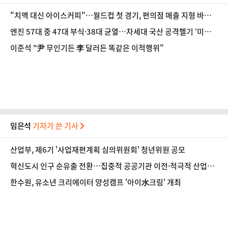
"치맥 대신 아이스커피"…월드컵 첫 경기, 편의점 매출 지형 바꿨
다
엔진 57대 중 47대 부식·38대 균열…차세대 국산 공격헬기 ‘미르
온’ 비행 중단
이준석 "尹 무인기든 李 달러든 똑같은 이적행위"
임은석
기자가 쓴 기사
산업부, 제6기 '사업재편계획 심의위원회' 청년위원 공모
혁신도시 인구 순유출 전환…집중적 공공기관 이전·적극적 산업정
책 필요
한수원, 유소년 크리에이터 양성캠프 '아이水크림' 개최