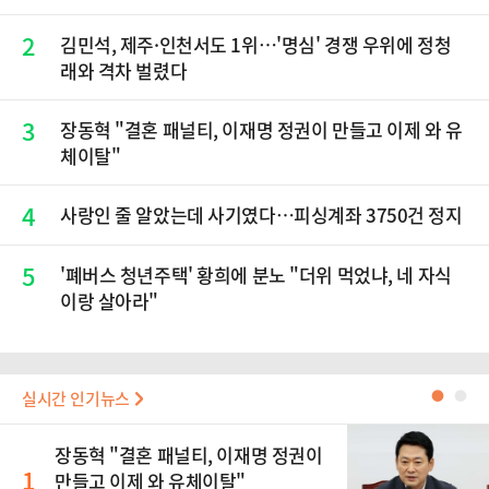
2
김민석, 제주·인천서도 1위…'명심' 경쟁 우위에 정청
래와 격차 벌렸다
3
장동혁 "결혼 패널티, 이재명 정권이 만들고 이제 와 유
체이탈"
4
사랑인 줄 알았는데 사기였다…피싱계좌 3750건 정지
5
'폐버스 청년주택' 황희에 분노 "더위 먹었냐, 네 자식
이랑 살아라"
실시간 인기뉴스
●
●
장동혁 "결혼 패널티, 이재명 정권이
1
만들고 이제 와 유체이탈"