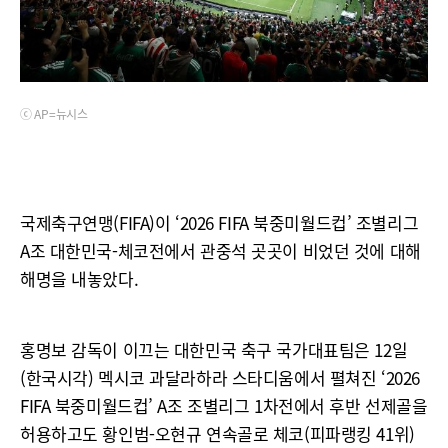
ⓒ AP=뉴시스
국제축구연맹(FIFA)이 ‘2026 FIFA 북중미월드컵’ 조별리그
A조 대한민국-체코전에서 관중석 곳곳이 비었던 것에 대해
해명을 내놓았다.
홍명보 감독이 이끄는 대한민국 축구 국가대표팀은 12일
(한국시각) 멕시코 과달라하라 스타디움에서 펼쳐진 ‘2026
FIFA 북중미월드컵’ A조 조별리그 1차전에서 후반 선제골을
허용하고도 황인범-오현규 연속골로 체코(피파랭킹 41위)