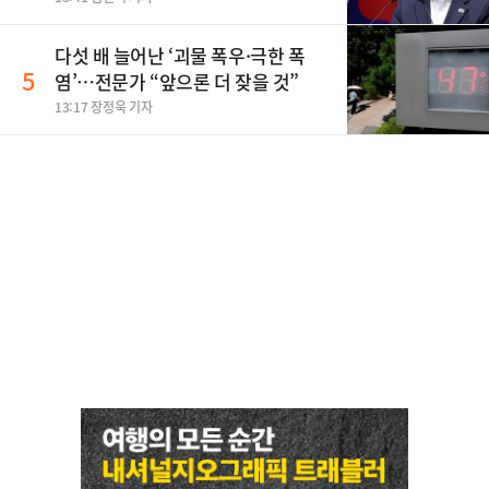
다섯 배 늘어난 ‘괴물 폭우·극한 폭
5
염’…전문가 “앞으론 더 잦을 것”
13:17 장정욱 기자