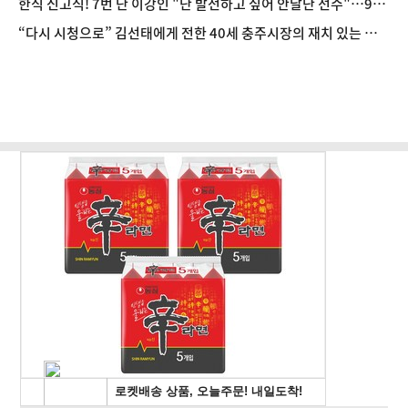
한식 신고식! 7번 단 이강인 "난 발전하고 싶어 안달난 선수"…9일
맨시티전 출격
“다시 시청으로” 김선태에게 전한 40세 충주시장의 재치 있는 제
안…추천 2000개