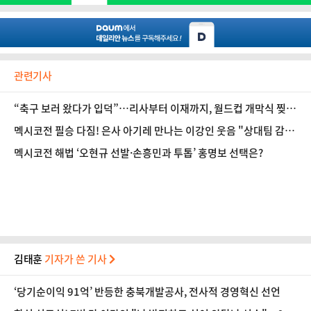
관련기사
“축구 보러 왔다가 입덕”…리사부터 이재까지, 월드컵 개막식 찢은
케이팝 스타들
멕시코전 필승 다짐! 은사 아기레 만나는 이강인 웃음 "상대팀 감
독…할 말 없다"
멕시코전 해법 ‘오현규 선발·손흥민과 투톱’ 홍명보 선택은?
김태훈
기자가 쓴 기사
‘당기순이익 91억’ 반등한 충북개발공사, 전사적 경영혁신 선언