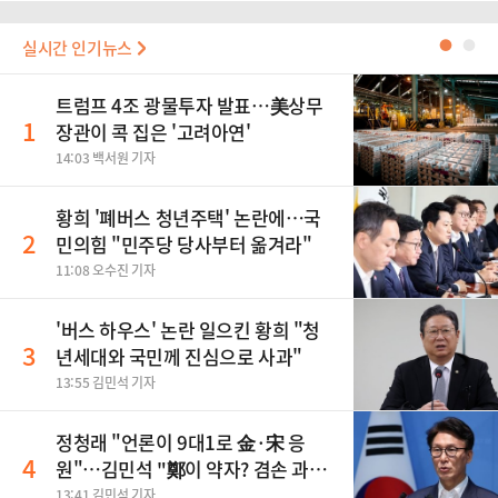
실시간 인기뉴스
●
●
트럼프 4조 광물투자 발표…美상무
1
장관이 콕 집은 '고려아연'
14:03 백서원 기자
황희 '폐버스 청년주택' 논란에…국
2
민의힘 "민주당 당사부터 옮겨라"
11:08 오수진 기자
'버스 하우스' 논란 일으킨 황희 "청
3
년세대와 국민께 진심으로 사과"
13:55 김민석 기자
정청래 "언론이 9대1로 金·宋 응
4
원"…김민석 "鄭이 약자? 겸손 과하
다"
13:41 김민석 기자