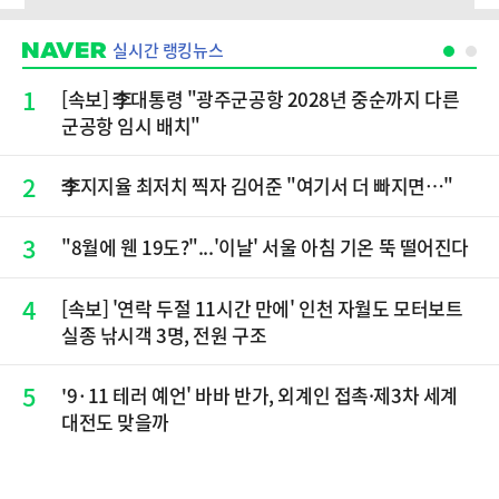
실시간 랭킹뉴스
1
[속보] 李대통령 "광주군공항 2028년 중순까지 다른
군공항 임시 배치"
2
李지지율 최저치 찍자 김어준 "여기서 더 빠지면…"
3
"8월에 웬 19도?"...'이날' 서울 아침 기온 뚝 떨어진다
4
[속보] '연락 두절 11시간 만에' 인천 자월도 모터보트
실종 낚시객 3명, 전원 구조
5
'9·11 테러 예언' 바바 반가, 외계인 접촉·제3차 세계
대전도 맞을까