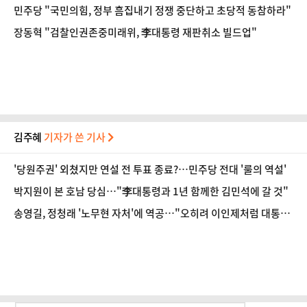
민주당 "국민의힘, 정부 흠집내기 정쟁 중단하고 초당적 동참하라"
장동혁 "검찰인권존중미래위, 李대통령 재판취소 빌드업"
김주혜
기자가 쓴 기사
'당원주권' 외쳤지만 연설 전 투표 종료?…민주당 전대 '룰의 역설'
박지원이 본 호남 당심…"李대통령과 1년 함께한 김민석에 갈 것"
송영길, 정청래 '노무현 자처'에 역공…"오히려 이인제처럼 대통령
공격"