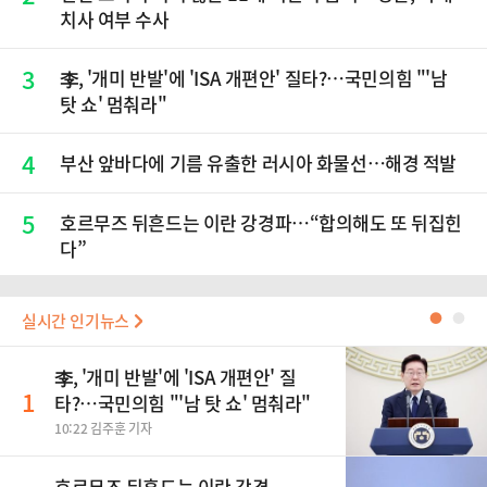
치사 여부 수사
3
李, '개미 반발'에 'ISA 개편안' 질타?…국민의힘 "'남
탓 쇼' 멈춰라"
4
부산 앞바다에 기름 유출한 러시아 화물선…해경 적발
5
호르무즈 뒤흔드는 이란 강경파…“합의해도 또 뒤집힌
다”
실시간 인기뉴스
●
●
李, '개미 반발'에 'ISA 개편안' 질
1
타?…국민의힘 "'남 탓 쇼' 멈춰라"
10:22 김주훈 기자
호르무즈 뒤흔드는 이란 강경