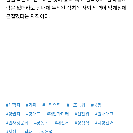
력은 없더라도 당내에 누적된 정치적 사퇴 압력이 임계점에
근접했다는 지적이다.
#개혁파
#거취
#국민의힘
#국조특위
#국힘
#당권파
#당대표
#대안과미래
#선관위
#원내대표
#인사청문회
#장동혁
#재선거
#정점식
#지방선거
#지선
#참패
#최은석