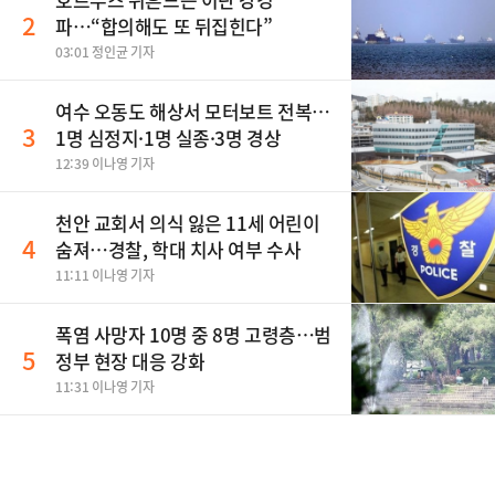
2
파…“합의해도 또 뒤집힌다”
03:01 정인균 기자
여수 오동도 해상서 모터보트 전복…
3
1명 심정지·1명 실종·3명 경상
12:39 이나영 기자
천안 교회서 의식 잃은 11세 어린이
4
숨져…경찰, 학대 치사 여부 수사
11:11 이나영 기자
폭염 사망자 10명 중 8명 고령층…범
5
정부 현장 대응 강화
11:31 이나영 기자