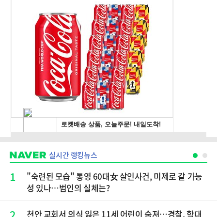
실시간 랭킹뉴스
1
"숙련된 모습" 통영 60대女 살인사건, 미제로 갈 가능
성 있나…범인의 실체는?
2
천안 교회서 의식 잃은 11세 어린이 숨져…경찰, 학대