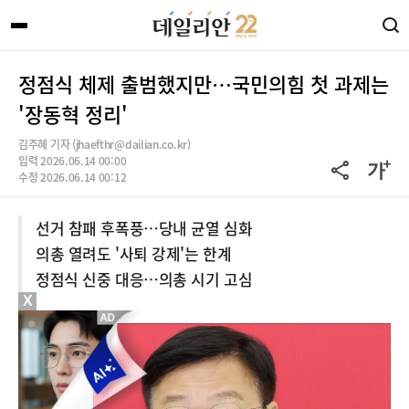
정점식 체제 출범했지만…국민의힘 첫 과제는
'장동혁 정리'
김주혜 기자 (jhaefthr@dailian.co.kr)
입력 2026.06.14 00:00
수정 2026.06.14 00:12
선거 참패 후폭풍…당내 균열 심화
의총 열려도 '사퇴 강제'는 한계
정점식 신중 대응…의총 시기 고심
X