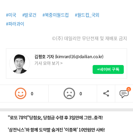
#미국
#발로건
#북중미월드컵
#월드컵_국외
#파라과이
©(주) 데일리안 무단전재 및 재배포 금지
김평호 기자
(kimrard16@dailian.co.kr)
기사 모아 보기 >
+네이버 구독
0
0
0