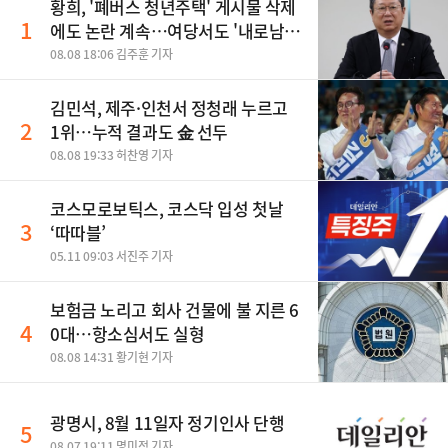
황희, '폐버스 청년주택' 게시물 삭제
1
에도 논란 계속…여당서도 '내로남
불' 비판
08.08 18:06 김주훈 기자
김민석, 제주·인천서 정청래 누르고
2
1위…누적 결과도 金 선두
08.08 19:33 허찬영 기자
코스모로보틱스, 코스닥 입성 첫날
3
‘따따블’
05.11 09:03 서진주 기자
보험금 노리고 회사 건물에 불 지른 6
4
0대…항소심서도 실형
08.08 14:31 황기현 기자
광명시, 8월 11일자 정기인사 단행
5
08.07 19:11 명미정 기자