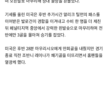
며 오른발로 마무리해 상대 골망을 흔들었다.
기세를 올린 미국은 후반 추가시간 말리크 틸먼의 패스를
이어받은 발로건이 경합을 이겨내고 수비 한 명을 더 제친
뒤 페널티지역 중앙에서 강력한 왼발슛으로 마무리하며 전
반에만 3골을 몰아쳐 승기를 잡았다.
미국은 후반 28분 마우리시오에게 만회골을 내줬지만 경기
종료 직전 조반니 레이나가 쐐기골을 터뜨리면서 홈팬들을
열광케 했다.