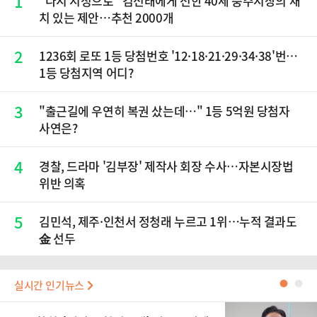
1
“다시 시청으로” 김선태에게 전한 40세 충주시장의 재
치 있는 제안…추천 2000개
2
1236회 로또 1등 당첨번호 '12·18·21·29·34·38'번…
1등 당첨지역 어디?
3
"출근길에 우연히 복권 샀는데…" 1등 5억원 당첨자
사연은?
4
경찰, 드라마 '김부장' 제작사 회장 수사…자본시장법
위반 의혹
5
김민석, 제주·인천서 정청래 누르고 1위…누적 결과도
金 선두
실시간 인기뉴스
●
●