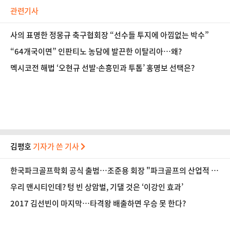
관련기사
사의 표명한 정몽규 축구협회장 “선수들 투지에 아낌없는 박수”
“64개국이면” 인판티노 농담에 발끈한 이탈리아…왜?
멕시코전 해법 ‘오현규 선발·손흥민과 투톱’ 홍명보 선택은?
김평호
기자가 쓴 기사
한국파크골프학회 공식 출범…조준용 회장 "파크골프의 산업적 성
장 돕겠다"
우리 맨시티인데? 텅 빈 상암벌, 기댈 것은 ‘이강인 효과’
2017 김선빈이 마지막…타격왕 배출하면 우승 못 한다?