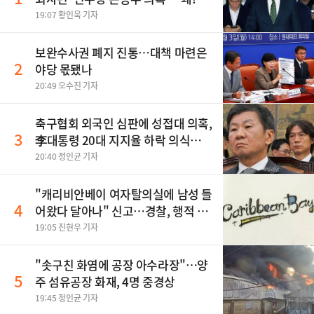
19:07 황인욱 기자
보완수사권 폐지 진통…대책 마련은
2
야당 몫됐나
20:49 오수진 기자
축구협회 외국인 심판에 성접대 의혹,
3
李대통령 20대 지지율 하락 의식했
나, 삼전닉스 올인은 금물, SK하이닉
20:40 정인균 기자
스 프리마켓 시초가 논란 재점화, 김
민석 "과반 승리 가능성 99%" 등
"캐리비안베이 여자탈의실에 남성 들
4
어왔다 달아나" 신고…경찰, 행적 추
적 중
19:05 진현우 기자
"솟구친 화염에 공장 아수라장"…양
5
주 섬유공장 화재, 4명 중경상
19:45 정인균 기자