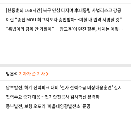
[한동훈의 168시간] 북구 민심 다지며 李대통령 사법리스크 강공
이란 “종전 MOU 최고지도자 승인받아…며칠 내 원격 서명할 것”
“촉법이라 감옥 안 가잖아”…‘참교육’이 던진 질문, 세계는 어떻게
답하나
임은석
기자가 쓴 기사
남부발전, 하계 전력피크 대비 '전사 전력수급 비상대응훈련' 실시
전력수요 증가 대응…전기안전공사 검사혁신 본격화
중부발전, 보령 오포리 '마을태양광발전소' 준공