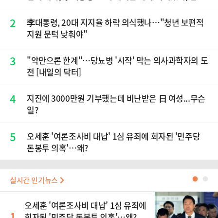
닉스 올인은 금물, SK하이닉스 프리마켓 시초가 논란
재점화, 김민석 "과반 승리 가능성 99%" 등
2
李대통령, 20대 지지율 하락 의식했나…"청년 보편적
지원 문턱 낮춰야"
3
"약만으론 한계"…당뇨병 '시작' 막는 의사과학자의 도
전 [내일의 닥터]
4
지진에 3000만원 기부했는데 비난받은 日 여성...무슨
일?
5
오세훈 '여론조사비 대납' 1심 유죄에 회자된 '민주당
돈봉투 의혹'…왜?
실시간 인기뉴스
●
●
오세훈 '여론조사비 대납' 1심 유죄에
1
회자된 '민주당 돈봉투 의혹'…왜?