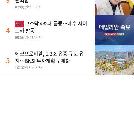
민의힘
07:00 민단비 기자
코스닥 4%대 급등…매수 사이
속보
4
드카 발동
09:56 김하랑 기자
에코프로비엠, 1.2조 유증 규모 유
5
지…BNSI 투자계획 구체화
10:10 백서원 기자