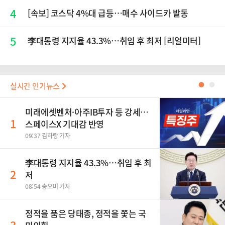
4
[속보] 코스닥 4%대 급등…매수 사이드카 발동
5
李대통령 지지율 43.3%…취임 후 최저 [리얼미터]
실시간 인기뉴스
●
●
미래에셋벤처·아주IB투자 등 강세…
1
스페이스X 기대감 반영
09:37 김하랑 기자
李대통령 지지율 43.3%…취임 후 최
2
저
08:54 송오미 기자
정적을 품은 당태종, 정적을 쫓는 국
3