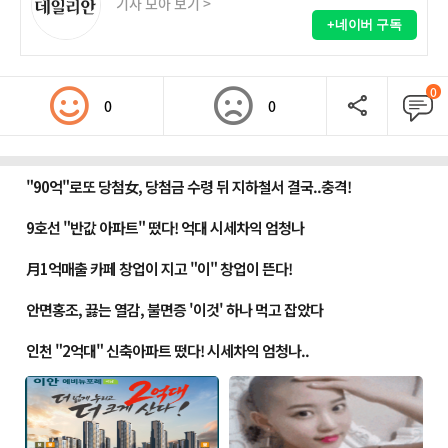
기사 모아 보기 >
+네이버 구독
0
0
0