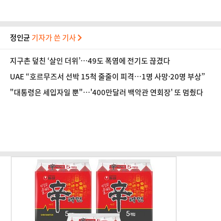
정인균
기자가 쓴 기사
지구촌 덮친 ‘살인 더위’…49도 폭염에 전기도 끊겼다
UAE “호르무즈서 선박 15척 줄줄이 피격…1명 사망·20명 부상”
"대통령은 세입자일 뿐"…'400만달러 백악관 연회장' 또 멈췄다