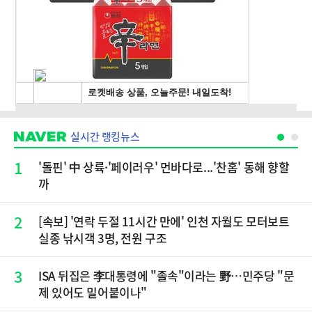
실시간 랭킹뉴스
1
'돌핀' 中 상륙·'페이러우' 먼바다로...'찬홈' 동해 향할
까
2
[속보] '연락 두절 11시간 만에' 인천 자월도 모터보트
실종 낚시객 3명, 전원 구조
3
ISA 뒤집은 李대통령에 "졸속"이라는 野…민주당 "문
제 있어도 밀어붙이나"