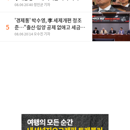
나, 삼전닉스 올인은 금물, SK하이닉
08.06 20:40 정인균 기자
스 프리마켓 시초가 논란 재점화, 김
민석 "과반 승리 가능성 99%" 등
'경제통' 박수영, 李 세제개편 정조
5
준…"출산·입양 공제 없애고 세금폭
탄"
08.06 20:14 오수진 기자