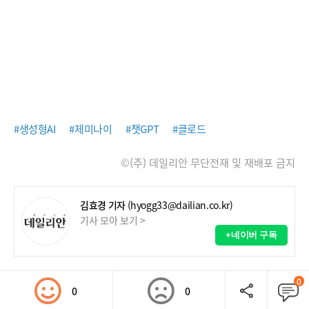
#생성형AI
#제미나이
#챗GPT
#클로드
©(주) 데일리안 무단전재 및 재배포 금지
김효경 기자
(hyogg33@dailian.co.kr)
기사 모아 보기 >
+네이버 구독
0
0
0