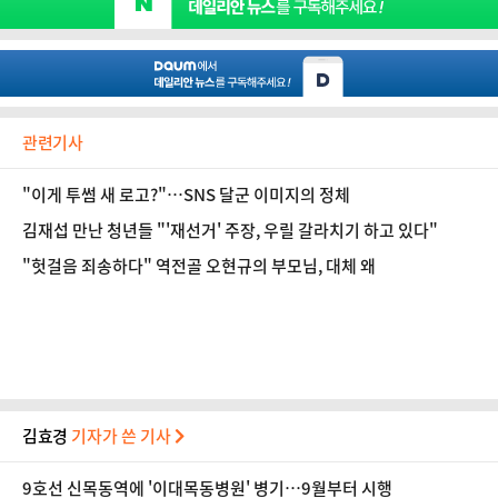
관련기사
"이게 투썸 새 로고?"…SNS 달군 이미지의 정체
김재섭 만난 청년들 "'재선거' 주장, 우릴 갈라치기 하고 있다"
"헛걸음 죄송하다" 역전골 오현규의 부모님, 대체 왜
김효경
기자가 쓴 기사
9호선 신목동역에 '이대목동병원' 병기…9월부터 시행