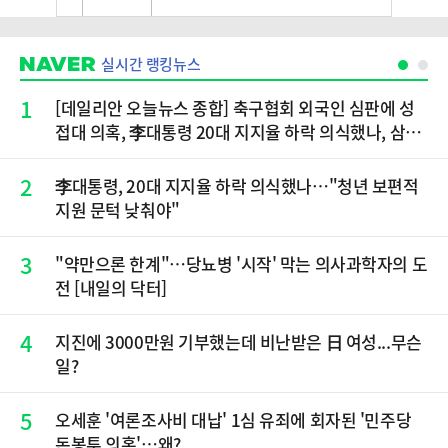
실시간 랭킹뉴스
1
[데일리안 오늘뉴스 종합] 축구협회 외국인 심판에 성
접대 의혹, 李대통령 20대 지지율 하락 의식했나, 삼전
닉스 올인은 금물, SK하이닉스 프리마켓 시초가 논란
재점화, 김민석 "과반 승리 가능성 99%" 등
2
李대통령, 20대 지지율 하락 의식했나…"청년 보편적
지원 문턱 낮춰야"
3
"약만으론 한계"…당뇨병 '시작' 막는 의사과학자의 도
전 [내일의 닥터]
4
지진에 3000만원 기부했는데 비난받은 日 여성...무슨
일?
5
오세훈 '여론조사비 대납' 1심 유죄에 회자된 '민주당
돈봉투 의혹'…왜?