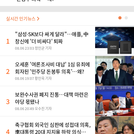
실시간 인기뉴스
●
●
"삼성·SK보다 싸게 달라"…애플, 中
1
창신에 '더 비싸다' 퇴짜
08.06 23:03 정인균 기자
오세훈 '여론조사비 대납' 1심 유죄에
2
회자된 '민주당 돈봉투 의혹'…왜?
08.06 19:07 황인욱 기자
보완수사권 폐지 진통…대책 마련은
3
야당 몫됐나
08.06 20:49 오수진 기자
축구협회 외국인 심판에 성접대 의혹,
4
李대통령 20대 지지율 하락 의식했