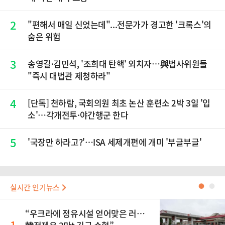
2
"편해서 매일 신었는데"...전문가가 경고한 '크록스'의
숨은 위험
3
송영길·김민석, '조희대 탄핵' 외치자…與법사위원들
"즉시 대법관 제청하라"
4
[단독] 천하람, 국회의원 최초 논산 훈련소 2박 3일 '입
소'…각개전투·야간행군 한다
5
'국장만 하라고?'…ISA 세제개편에 개미 '부글부글'
실시간 인기뉴스
●
●
“우크라에 정유시설 얻어맞은 러…
1