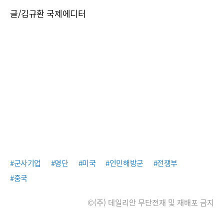
글/김규환 국제에디터
#군사기업
#명단
#미국
#인민해방군
#전쟁부
#중국
©(주) 데일리안 무단전재 및 재배포 금지