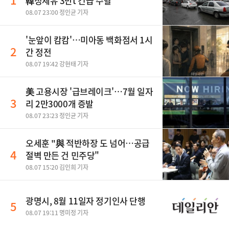
韓정제유 3만t 긴급 수혈”
08.07 23:00 정인균 기자
'눈앞이 캄캄'…미아동 백화점서 1시
2
간 정전
08.07 19:42 강현태 기자
美 고용시장 '급브레이크'…7월 일자
3
리 2만3000개 증발
08.07 23:23 정인균 기자
오세훈 "與 적반하장 도 넘어…공급
4
절벽 만든 건 민주당"
08.07 15:20 김인희 기자
광명시, 8월 11일자 정기인사 단행
5
08.07 19:11 명미정 기자