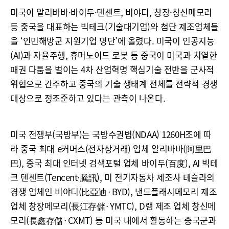
미국이 알리바바·바이두·텐센트, 비야디, 창장·창신메모리
등 중국을 대표하는 빅테크(기술대기업)와 첨단 제조업체들
을 ‘인민해방군 지원기업 명단’에 올렸다. 미국이 인공지능
(AI)과 자율주행, 휴머노이드 로봇 등 중국이 미국과 치열한
패권 다툼을 벌이는 4차 산업혁명 핵심기술 전반을 군사적
위협으로 간주하고 중국의 기술 생태계 전체를 전략적 경쟁
대상으로 정조준하고 있다는 관측이 나온다.
미국 전쟁부(국방부)는 국방수권법(NDAA) 1260H조에 따
라 중국 최대 e커머스(전자상거래) 업체 알리바바(阿里巴
巴), 중국 최대 인터넷 검색포털 업체 바이두(百度), AI 빅테
크 텐센트(Tencent·騰訊), 미 전기자동차 제조사 테슬라의
경쟁 업체인 비야디(比亞迪·BYD), 낸드플래시메모리 제조
업체 창장메모리(長江存儲·YMTC), D램 제조 업체 창신메
모리(長鑫存儲·CXMT) 등 미국 내에서 활동하는 중국군과