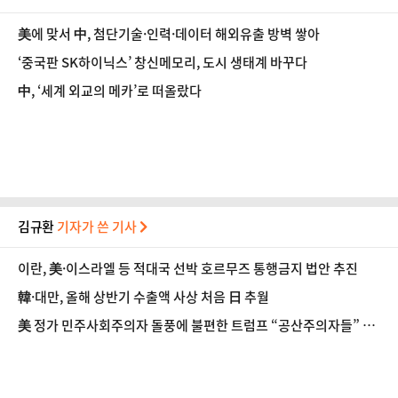
美에 맞서 中, 첨단기술·인력·데이터 해외유출 방벽 쌓아
‘중국판 SK하이닉스’ 창신메모리, 도시 생태계 바꾸다
中, ‘세계 외교의 메카’로 떠올랐다
김규환
기자가 쓴 기사
이란, 美·이스라엘 등 적대국 선박 호르무즈 통행금지 법안 추진
韓·대만, 올해 상반기 수출액 사상 처음 日 추월
美 정가 민주사회주의자 돌풍에 불편한 트럼프 “공산주의자들” 맹
공