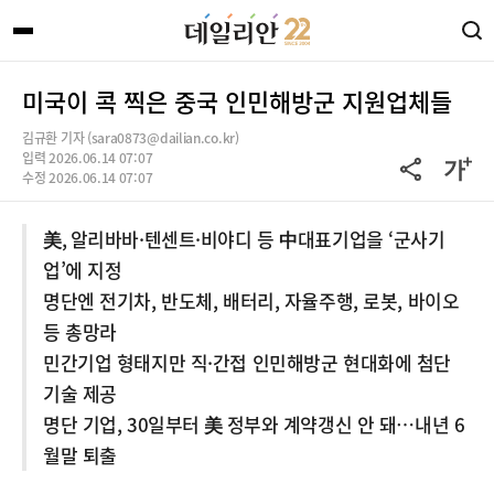
미국이 콕 찍은 중국 인민해방군 지원업체들
김규환 기자 (sara0873@dailian.co.kr)
입력 2026.06.14 07:07
수정 2026.06.14 07:07
美, 알리바바·텐센트·비야디 등 中대표기업을 ‘군사기
업’에 지정
명단엔 전기차, 반도체, 배터리, 자율주행, 로봇, 바이오
등 총망라
민간기업 형태지만 직·간접 인민해방군 현대화에 첨단
기술 제공
명단 기업, 30일부터 美 정부와 계약갱신 안 돼…내년 6
월말 퇴출