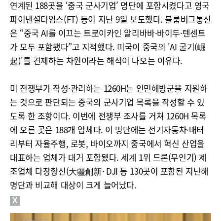
연계된 188곳을 ‘중국 군사기업’ 명단에 포함시켰다고 영국
파이낸셜타임스(FT) 등이 지난 9일 보도했다. 블룸버그통신
은 “중국 AI를 이끄는 트로이카인 알리바바·바이두·텐센트
가 모두 포함됐다”고 지적했다. 미국이 중국의 'AI 굴기(崛
起)'를 견제하는 차원이라는 해석이 나오는 이유다.
미 전쟁부가 작성·관리하는 1260H는 인민해방군을 지원하
는 것으로 판단되는 중국의 군사기업 목록을 작성할 수 있
도록 한 조항이다. 이번에 전쟁부 조사를 거쳐 1260H 목록
에 오른 곳은 188개 업체다. 이 명단에는 전기자동차·배터
리부터 자율주행, 로봇, 바이오까지 중국에서 혁신 산업을
대표하는 업체가 대거 포함됐다. 세계 1위 드론(무인기) 제
조업체 다장촹신(大疆創新·DJI 등 130곳이 포함된 지난해
명단과 비교해 대상이 크게 늘어났다.
X