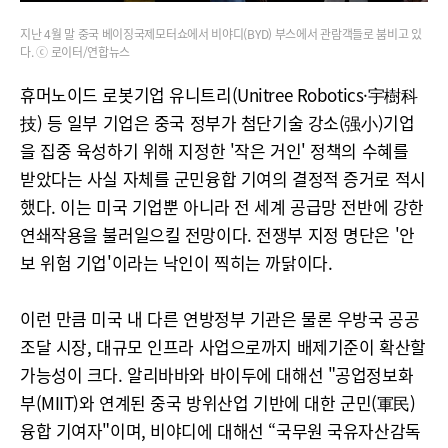
지난 4월 말 중국 베이징국제모터쇼에서 비야디(BYD) 부스에서 관람객들로 붐비고 있
다. ⓒ 로이터/연합뉴스
휴머노이드 로봇기업 유니트리(Unitree Robotics·宇樹科
技) 등 일부 기업은 중국 정부가 첨단기술 강소(强小)기업
을 집중 육성하기 위해 지정한 '작은 거인' 정책의 수혜를
받았다는 사실 자체를 군민융합 기여의 결정적 증거로 적시
했다. 이는 미국 기업뿐 아니라 전 세계 공급망 전반에 강한
연쇄작용을 불러일으킬 전망이다. 전쟁부 지정 명단은 '안
보 위험 기업'이라는 낙인이 찍히는 까닭이다.
이런 만큼 미국 내 다른 연방정부 기관은 물론 우방국 공공
조달 시장, 대규모 인프라 사업으로까지 배제기준이 확산할
가능성이 크다. 알리바바와 바이두에 대해선 "공업정보화
부(MIIT)와 연계된 중국 방위산업 기반에 대한 군민(軍民)
융합 기여자"이며, 비야디에 대해선 “국무원 국유자산감독