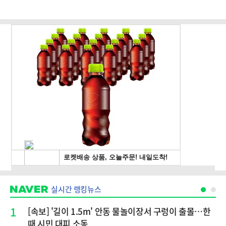
실시간 랭킹뉴스
1
[속보] '길이 1.5m' 안동 물놀이장서 구렁이 출몰…한
때 시민 대피 소동