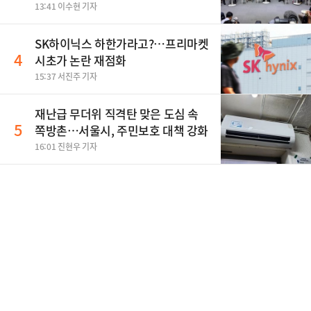
13:41 이수현 기자
SK하이닉스 하한가라고?…프리마켓
4
시초가 논란 재점화
15:37 서진주 기자
재난급 무더위 직격탄 맞은 도심 속
5
쪽방촌…서울시, 주민보호 대책 강화
16:01 진현우 기자