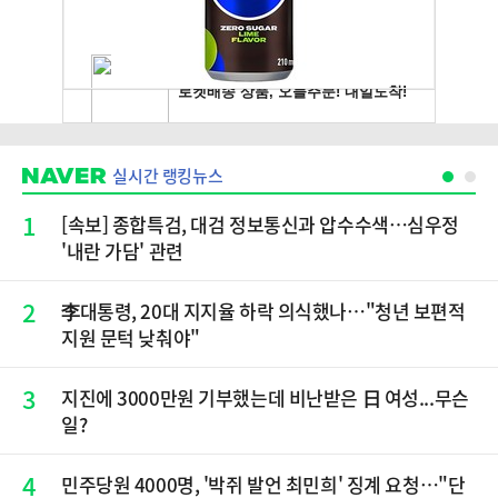
실시간 랭킹뉴스
1
[속보] 종합특검, 대검 정보통신과 압수수색…심우정
'내란 가담' 관련
2
李대통령, 20대 지지율 하락 의식했나…"청년 보편적
지원 문턱 낮춰야"
3
지진에 3000만원 기부했는데 비난받은 日 여성...무슨
일?
4
민주당원 4000명, '박쥐 발언 최민희' 징계 요청…"단