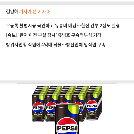
김남하
기자가 쓴 기사
무등록 불법시공 묵인하고 유흥비 대납…한전 간부 2심도 실형
[속보] '관저 이전 부실 감사' 유병호 구속적부심 기각
방위사업청 직원에 4억대 뇌물…방산업체 임직원 구속