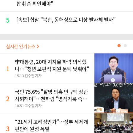
합 훼손 확인해야"
5
[속보] 합참 "북한, 동해상으로 미상 발사체 발사"
실시간 인기뉴스
●
●
李대통령, 20대 지지율 하락 의식했
1
나…"청년 보편적 지원 문턱 낮춰야"
15:13 김수현 기자
국민 75.6% "탈영 의혹 안규백 장관
2
사퇴해야"…천하람 "병적기록 즉각
공개하라"
10:51 고수정 기자
“21세기 고려장인가”…정부 세제개
3
편안에 원성 폭발