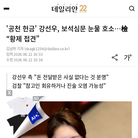
'공천 헌금' 강선우, 보석심문 눈물 호소…檢
"황제 접견"
김남하 기자 (skagk1234@dailian.co.kr)
입력 2026.06.12 16:33
수정 2026.06.12 16:34
강선우 측 "돈 전달받은 사실 없다는 것 분명"
검찰 "참고인 회유하거나 진술 오염 가능성"
X