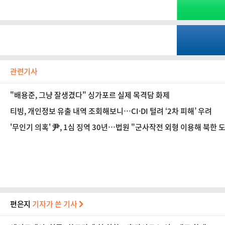
관련기사
"배용준, 그냥 잘생겼다" 싱가포르 실제 목격담 화제
티빙, 개인정보 유출 내역 조회해보니…CI·DI 털려 ‘2차 피해’ 우려
'무인기 의혹' 尹, 1심 징역 30년…법원 "군사작전 외형 이용해 북한 
편은지
기자가 쓴 기사